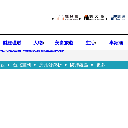
財經理財
人物
美食旅遊
生活
車錶酒
商大佬建言 賴總統對談重點揭秘
話題
台北畫刊
房訊發燒榜
防詐鏡區
更多
恐失明 工會籲檢討校安破口：老師不是肉身盾牌
往「農業處前夫」3個月就閃婚