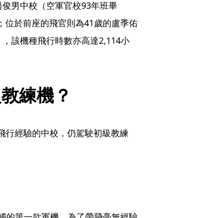
過俊男中校（空軍官校93年班畢
小時；位於前座的飛官則為41歲的盧季佑
，該機種飛行時數亦高達2,114小
級教練機？
小時飛行經驗的中校，仍駕駛初級教練
生接觸的第一款軍機，為了帶飛毫無經驗