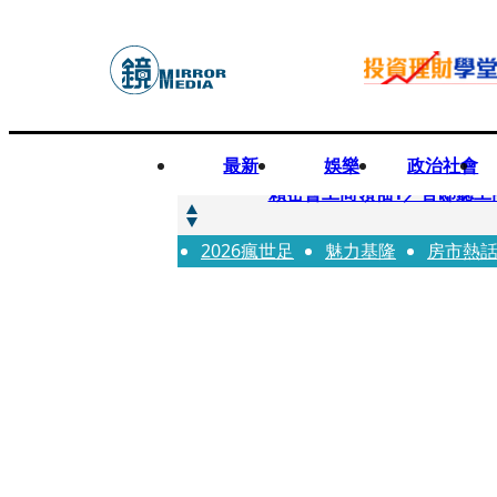
最新
娛樂
政治社會
快訊
賴密會工商領袖1／官邸聽工
2026瘋世足
快訊
魅力基隆
房市熱
台中女師遭特教生刺傷右眼
快訊
姜厚任女友用舊姓嫁過人 交