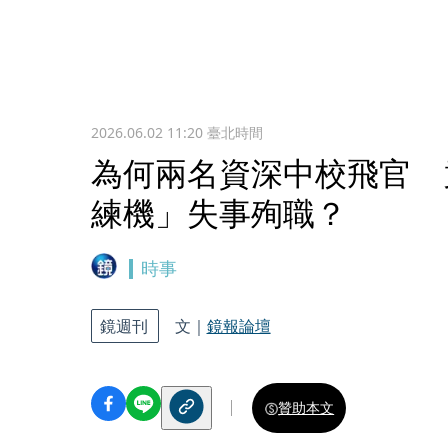
2026.06.02 11:20
臺北時間
為何兩名資深中校飛官 竟
練機」失事殉職？
時事
鏡週刊
文｜
鏡報論壇
贊助本文