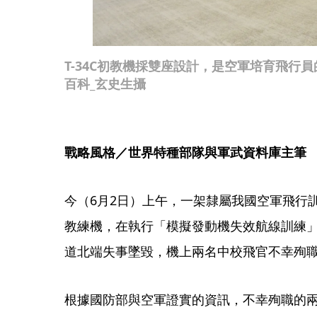
T-34C初教機採雙座設計，是空軍培育飛行
百科_玄史生攝
戰略風格／世界特種部隊與軍武資料庫主筆
​今（6月2日）上午，一架隸屬我國空軍飛行訓練
教練機，在執行「模擬發動機失效航線訓練」
道北端失事墜毀，機上兩名中校飛官不幸殉
​根據國防部與空軍證實的資訊，不幸殉職的