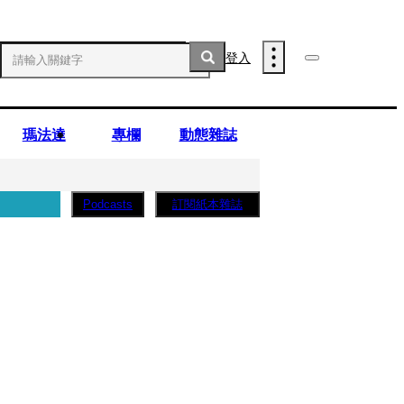
登入
瑪法達
專欄
動態雜誌
訂閱紙本雜誌
Podcasts