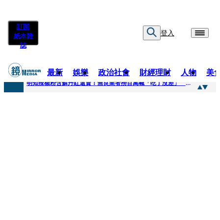
訂閱
登入
紙本雜
誌
最新
娛樂
政治社會
財經理財
人物
美
快訊
明知辣椒粉含蘇丹紅還賣！無良業者撈百萬喊「吃了沒差」 法官打臉判6月不准緩刑
快訊
「無可替代的夥伴離開了我」…張韶涵細數10年時光 悲慟告別：無法相信真的發生了
快訊
又見醫療暴力！耕莘醫院病患失控毆人 院方揭他早是「黑名單」堅決提告