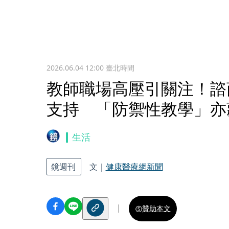
2026.06.04 12:00
臺北時間
教師職場高壓引關注！諮
支持 「防禦性教學」亦
生活
鏡週刊
文｜
健康醫療網新聞
贊助本文