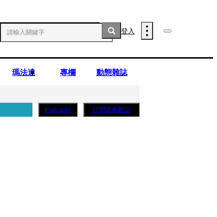
登入
瑪法達
專欄
動態雜誌
訂閱紙本雜誌
Podcasts