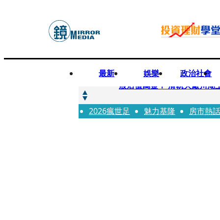
最新
娛樂
政治社會
快訊
股后值萬金！ 滑軌大廠川湖
2026瘋世足
快訊
魅力基隆
房市熱
詐騙慈濟10億元佣金案 中
快訊
國民黨控台糖董事「綠友友