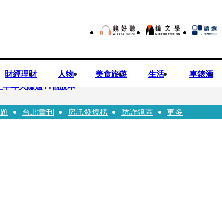
財經理財
人物
美食旅遊
生活
車錶酒
上半年大賺逾11個股本
話題
台北畫刊
房訊發燒榜
防詐鏡區
更多
院裁定女律師4人羈押禁見1人交保
」點名陳其邁 高市府駁斥：毫無事實依據