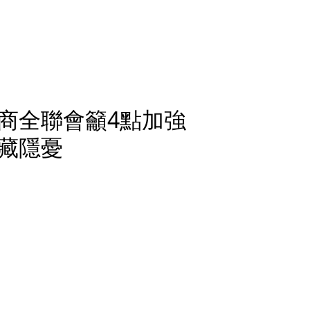
商全聯會籲4點加強
藏隱憂