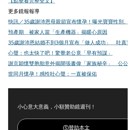
【點擊看完整全文】
更多鏡報報導
快訊／35歲謝沛恩母親節宣布懷孕！曝光寶寶性別、
預產期 被家人當「生產機器」揭暖心原因
35歲謝沛恩結婚不到3個月宣布「做人成功」 吐真
心聲：也太快了吧！驚覺老公竟「早有預謀」
謝京穎懷雙胞胎意外揭開張書偉「家族秘辛」 公公
世同月懷孕！感性吐心聲：一直被保佑
小心意大意義，小額贊助鏡週刊！
贊助本文