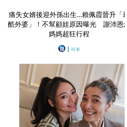
痛失女婿後迎外孫出生...賴佩霞晉升「
酷外婆」！不幫顧娃原因曝光 謝沛恩
媽媽超狂行程
時事