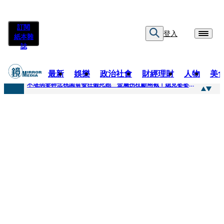
訂閱
登入
紙本雜
誌
最新
娛樂
政治社會
財經理財
人物
美
快訊
不堪病妻碎念桃園翁發狂砸死她 金屬拐杖斷兩截！媳見婆婆屍右臉全爛
快訊
廖峻中風前妻「父親節餵飯照顧」 兒曬溫馨背影感慨：不計前嫌的真愛
快訊
與AOP仲裁案二階段判斷出爐 藥華藥：財務、業務無重大影響