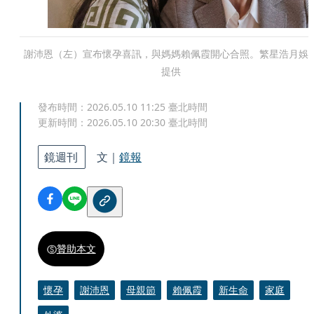
謝沛恩（左）宣布懷孕喜訊，與媽媽賴佩霞開心合照。繁星浩月娛
提供
發布時間：
2026.05.10 11:25
臺北時間
更新時間：
2026.05.10 20:30
臺北時間
鏡週刊
文｜
鏡報
贊助本文
懷孕
謝沛恩
母親節
賴佩霞
新生命
家庭