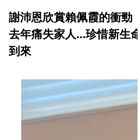
謝沛恩欣賞賴佩霞的衝
去年痛失家人...珍惜新生
到來