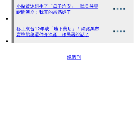
小豬黃沐妍生了「母子均安」 聽見哭聲
瞬間淚崩：我真的當媽媽了
移工來台12年成「地下藥后」！網路黑市
賣墮胎藥還仲介流產 移民署說話了
鏡週刊