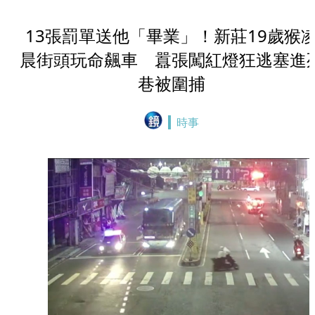
13張罰單送他「畢業」！新莊19歲猴
晨街頭玩命飆車 囂張闖紅燈狂逃塞進
巷被圍捕
時事