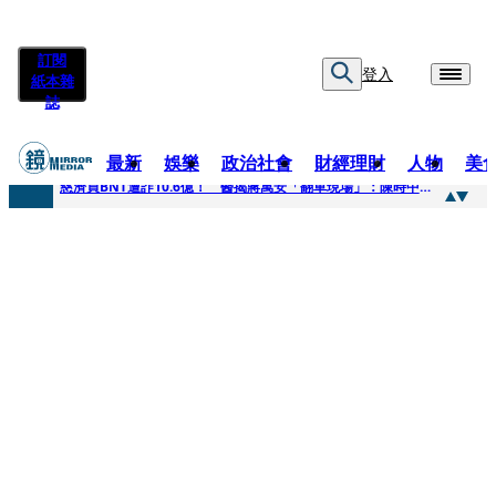
訂閱
登入
紙本雜
誌
最新
娛樂
政治社會
財經理財
人物
美
快訊
慈濟買BNT遭詐10.6億！ 醫揭蔣萬安「翻車現場」：陳時中當年是阻止被騙
快訊
慈濟挨詐十億／跟陳時中道歉？ 蔣萬安嗆：當時政府買夠疫苗民間就不用採購
快訊
員工建文陪睡機場爆紅！狂接20業配 Joeman幫算「買房頭期款」驚喊：換作我也想離職