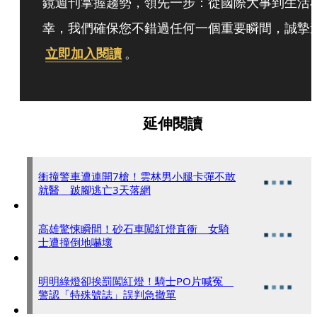
鏡週刊掌握趨勢，領先一步：從國際大事到生活
幸，我們確保您不錯過任何一個重要瞬間，誠摯
立即加入閱讀
。
延伸閱讀
衝撞警車遭連開7槍！雲林男小腿卡彈不敢
就醫 跛腳逃亡3天落網
高雄驚悚瞬間！砂石車闖紅燈直衝 女騎
士遭撞倒地嚇壞
明明綠燈卻挨罰闖紅燈！騎士PO片喊冤
警認「特殊號誌」誤判急撤單