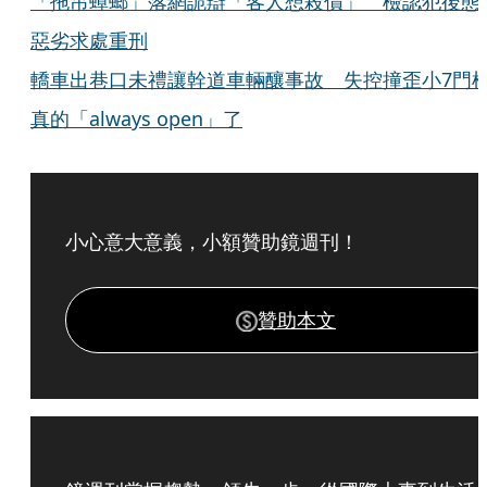
「拖吊蟑螂」落網詭辯「客人想殺價」 檢認犯後態
惡劣求處重刑
轎車出巷口未禮讓幹道車輛釀事故 失控撞歪小7門
真的「always open」了
小心意大意義，小額贊助鏡週刊！
贊助本文