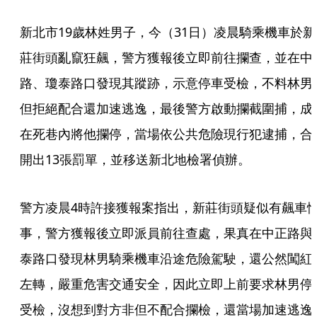
新北市19歲林姓男子，今（31日）凌晨騎乘機車於新
莊街頭亂竄狂飆，警方獲報後立即前往攔查，並在中
路、瓊泰路口發現其蹤跡，示意停車受檢，不料林男
但拒絕配合還加速逃逸，最後警方啟動攔截圍捕，成
在死巷內將他攔停，當場依公共危險現行犯逮捕，合
開出13張罰單，並移送新北地檢署偵辦。
警方凌晨4時許接獲報案指出，新莊街頭疑似有飆車
事，警方獲報後立即派員前往查處，果真在中正路與
泰路口發現林男騎乘機車沿途危險駕駛，還公然闖紅
左轉，嚴重危害交通安全，因此立即上前要求林男停
受檢，沒想到對方非但不配合攔檢，還當場加速逃逸