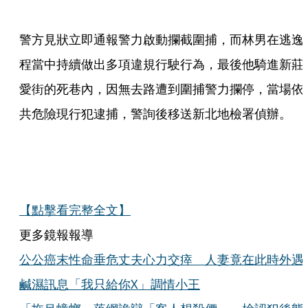
警方見狀立即通報警力啟動攔截圍捕，而林男在逃逸
程當中持續做出多項違規行駛行為，最後他騎進新莊
愛街的死巷內，因無去路遭到圍捕警力攔停，當場依
共危險現行犯逮捕，警詢後移送新北地檢署偵辦。
【點擊看完整全文】
更多鏡報報導
公公癌末性命垂危丈夫心力交瘁 人妻竟在此時外遇
鹹濕訊息「我只給你X」調情小王