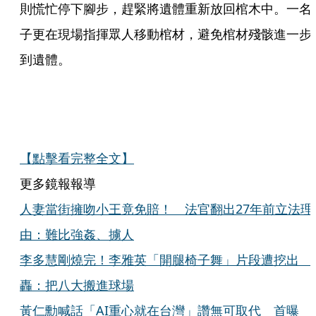
則慌忙停下腳步，趕緊將遺體重新放回棺木中。一名
子更在現場指揮眾人移動棺材，避免棺材殘骸進一步
到遺體。
【點擊看完整全文】
更多鏡報報導
人妻當街擁吻小王竟免賠！ 法官翻出27年前立法理
由：難比強姦、擄人
李多慧剛燒完！李雅英「開腿椅子舞」片段遭挖出 
轟：把八大搬進球場
黃仁勳喊話「AI重心就在台灣」讚無可取代 首曝