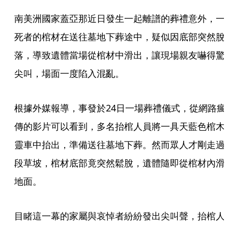
南美洲國家蓋亞那近日發生一起離譜的葬禮意外，一
死者的棺材在送往墓地下葬途中，疑似因底部突然脫
落，導致遺體當場從棺材中滑出，讓現場親友嚇得驚
尖叫，場面一度陷入混亂。
根據外媒報導，事發於24日一場葬禮儀式，從網路瘋
傳的影片可以看到，多名抬棺人員將一具天藍色棺木
靈車中抬出，準備送往墓地下葬。然而眾人才剛走過
段草坡，棺材底部竟突然鬆脫，遺體隨即從棺材內滑
地面。
目睹這一幕的家屬與哀悼者紛紛發出尖叫聲，抬棺人