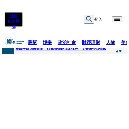
訂閱
登入
紙本雜
誌
最新
娛樂
政治社會
財經理財
人物
美
快訊
桃園平鎮凶殺命案！85歲婦倒臥血泊慘死 丈夫遭帶回偵訊
快訊
狠詐慈濟10.6億！神鬼律師陳昱瑄「親接機BNT抵台」 同框陳時中、張淑芬畫面曝光
快訊
邊看偶像邊拚韓國行 《2026 SBS歌謠大戰SUMMER》TVBS直播祭追星福利