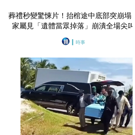
葬禮秒變驚悚片！抬棺途中底部突崩
家屬見「遺體當眾掉落」崩潰全場尖叫
時事