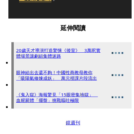
延伸閱讀
20歲天才導演打造驚悚《後室》 3萬呎實
體場景讓劇組集體迷路
眼神給出去還不夠！中國性商教母教你
「吸陽氣修煉成妖」 萬元授課片段流出
《鬼入獄》海報驚見「15眼密集地獄」
血腥屍體「擺盤」挑戰嘔吐極限
鏡週刊