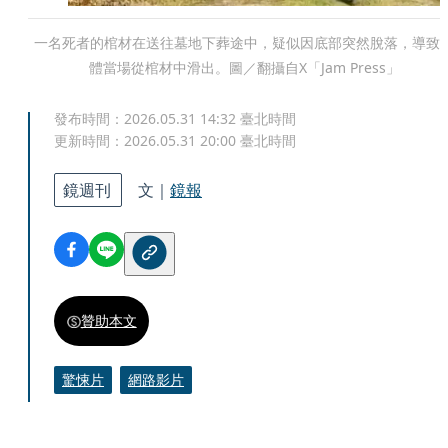
一名死者的棺材在送往墓地下葬途中，疑似因底部突然脫落，導致
體當場從棺材中滑出。圖／翻攝自X「Jam Press」
發布時間：
2026.05.31 14:32
臺北時間
更新時間：
2026.05.31 20:00
臺北時間
鏡週刊
文｜
鏡報
贊助本文
驚悚片
網路影片