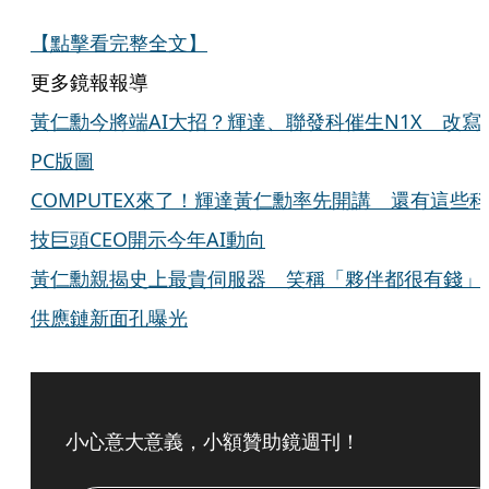
【點擊看完整全文】
更多鏡報報導
黃仁勳今將端AI大招？輝達、聯發科催生N1X 改寫
PC版圖
COMPUTEX來了！輝達黃仁勳率先開講 還有這些科
技巨頭CEO開示今年AI動向
黃仁勳親揭史上最貴伺服器 笑稱「夥伴都很有錢
供應鏈新面孔曝光
小心意大意義，小額贊助鏡週刊！