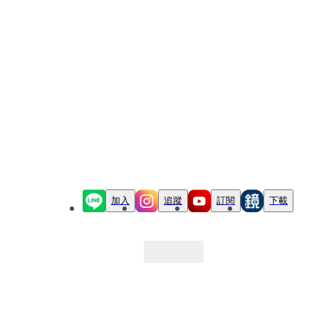
加入
追蹤
訂閱
下載
最新文章