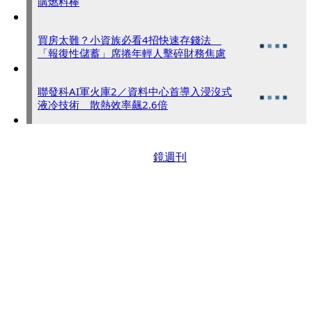
購燃料棒
買房太難？小資族必看4招快速存錢法
「報復性儲蓄」席捲年輕人擊碎財務焦慮
聯發科AI軍火庫2／資料中心首導入浸沒式
液冷技術 散熱效率飆2.6倍
鏡週刊