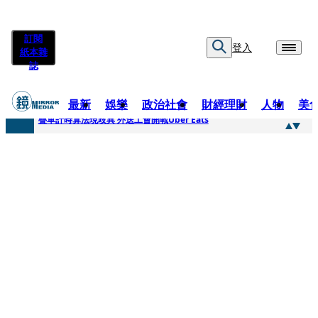
訂閱
登入
紙本雜
誌
最新
娛樂
政治社會
財經理財
人物
美
快訊
疊單計時算法現歧異 外送工會開戰Uber Eats
快訊
靚時尚／大丈夫當如是 Multifaceted Manhood
快訊
前時力黨魁表態「反對刪公視預算」 盼在野三思：改凍結處理受質疑項目