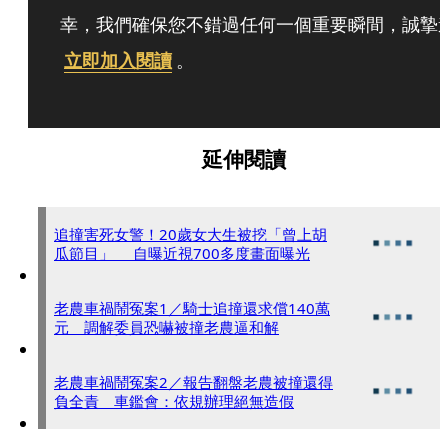
幸，我們確保您不錯過任何一個重要瞬間，誠摯
立即加入閱讀
。
延伸閱讀
追撞害死女警！20歲女大生被挖「曾上胡
瓜節目」 自曝近視700多度畫面曝光
老農車禍鬧冤案1／騎士追撞還求償140萬
元 調解委員恐嚇被撞老農逼和解
老農車禍鬧冤案2／報告翻盤老農被撞還得
負全責 車鑑會：依規辦理絕無造假