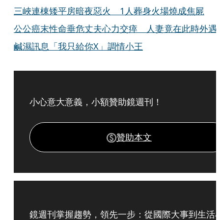
三峽連棟矮平房暗夜惡火 1人葬身火場燒成焦屍
公公癌末性命垂危丈夫心力交瘁 人妻竟在此時外遇
鹹濕訊息「我只給你X」調情小王
小心意大意義，小額贊助鏡週刊！
贊助本文
鏡週刊掌握趨勢，領先一步：從國際大事到生活