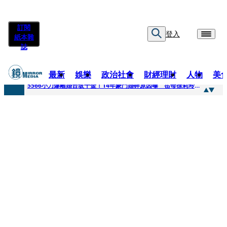
訂閱
登入
紙本雜
誌
最新
娛樂
政治社會
財經理財
人物
美
快訊
5566小刀爆離婚台玻千金！14年豪門婚碎原因曝 岳母徐莉玲風暴意外揭家族祕辛
快訊
徐莉玲喪子劇變／徐莉玲「巨大哀傷足不出戶」 解密長子身世
快訊
醫美偷拍案無影像網紅律師仍喊提告 學者：須具備侵權要件