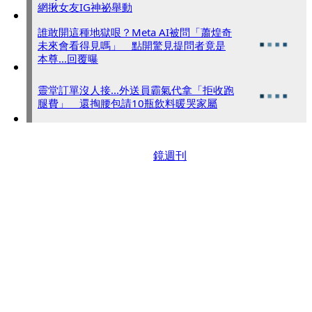
網揪女友IG神祕舉動
誰敢開這種地獄哏？Meta AI被問「蕭煌奇
未來會看得見嗎」 點開驚見提問者竟是
本尊...回覆曝
靈堂訂單沒人接...外送員霸氣代拿「拒收跑
腿費」 還掏腰包請10瓶飲料暖哭家屬
鏡週刊