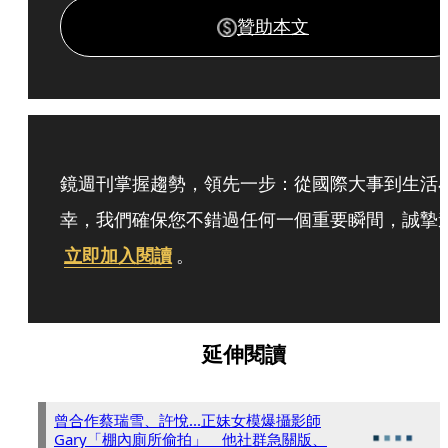
贊助本文
鏡週刊掌握趨勢，領先一步：從國際大事到生活
幸，我們確保您不錯過任何一個重要瞬間，誠摯
立即加入閱讀
。
延伸閱讀
曾合作蔡瑞雪、許悅...正妹女模爆攝影師
Gary「棚內廁所偷拍」 他社群急關版、