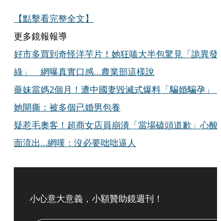
【點擊看完整全文】
更多鏡報報導
好市多買到奇怪洋芋片！她狂嗑大半包驚見「詭異發
綠」 網曝真實口感...農業部這樣說
薔妹當媽2個月！遭中國妻毀滅式爆料「騙婚騙孕
她開撕：被多個已婚男包養
疑惹毛奧客！超商女店員崩潰「當場磕頭道歉」心酸
面流出…網嘆：沒必要咄咄逼人
小心意大意義，小額贊助鏡週刊！