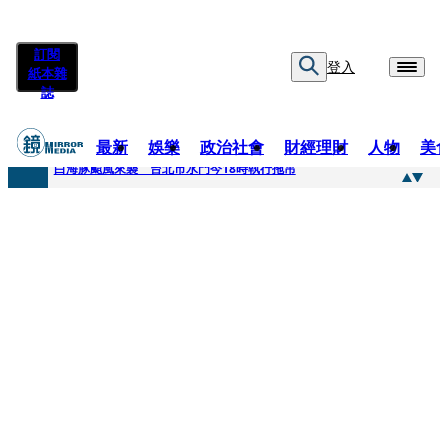
訂閱
登入
紙本雜
誌
最新
娛樂
政治社會
財經理財
人物
美
快訊
白海豚颱風來襲 台北市水門今18時執行拖吊
快訊
AKIRA台北唱到一半突收兒子告白「爸爸I LOVE YOU」 驚喜林志玲同步曝光父親節「披薩蛋糕」
快訊
獨家／TWICE Mina一進華山「天空秒變臉」！ONCE狂風暴雨死守 畫面曝光2.5萬人笑翻