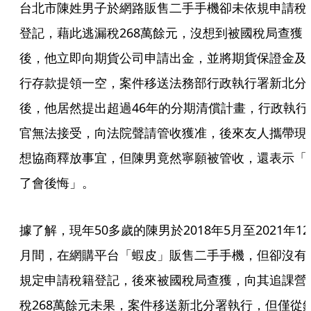
台北市陳姓男子於網路販售二手手機卻未依規申請稅
登記，藉此逃漏稅268萬餘元，沒想到被國稅局查獲
後，他立即向期貨公司申請出金，並將期貨保證金及
行存款提領一空，案件移送法務部行政執行署新北分
後，他居然提出超過46年的分期清償計畫，行政執行
官無法接受，向法院聲請管收獲准，後來友人攜帶現
想協商釋放事宜，但陳男竟然寧願被管收，還表示「
了會後悔」。
據了解，現年50多歲的陳男於2018年5月至2021年12
月間，在網購平台「蝦皮」販售二手手機，但卻沒有
規定申請稅籍登記，後來被國稅局查獲，向其追課營
稅268萬餘元未果，案件移送新北分署執行，但僅從