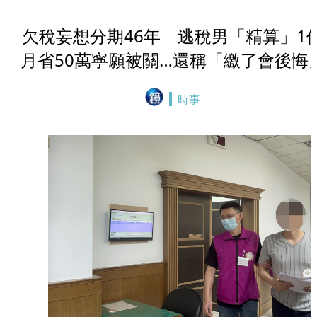
欠稅妄想分期46年 逃稅男「精算」1
月省50萬寧願被關…還稱「繳了會後悔
時事