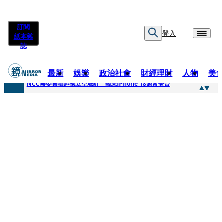
訂閱
登入
紙本雜
誌
最新
娛樂
政治社會
財經理財
人物
美
快訊
NCC無委員唱起獨立空城計 蘋果iPhone 18照常登台
快訊
六強片齊聚桃影 小薰《祖先鬼》回桃影娘家 《長安的荔枝》桃影加映一票難求
快訊
8年磨一劍 陳法拉自編自導《Bloodline》進軍多倫多 柯林法洛姊弟相挺