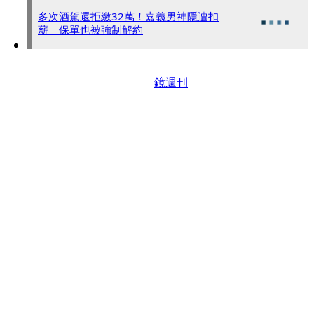
多次酒駕還拒繳32萬！嘉義男神隱遭扣
薪 保單也被強制解約
鏡週刊