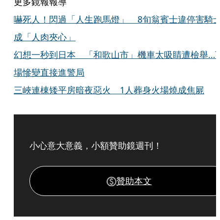
更多鏡報報導
嚇死人！閃過「人生跑馬燈」 8旬翁賓士違停害騎
成「人肉夾心」
幻想一秒到日本 「和歌山市」機車太吸睛遭檢舉…
場慘變直接進警局
三峽連棟矮平房暗夜惡火 1人葬身火場燒成焦屍
小心意大意義，小額贊助鏡週刊！
贊助本文