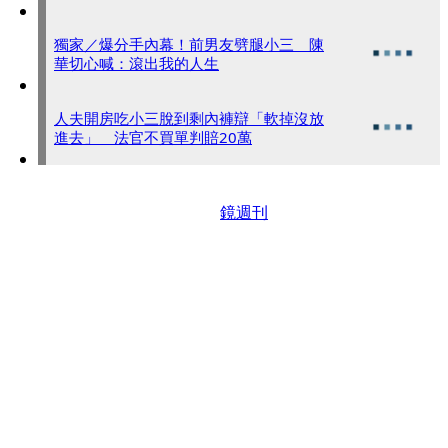
獨家／爆分手內幕！前男友劈腿小三 陳
華切心喊：滾出我的人生
人夫開房吃小三脫到剩內褲辯「軟掉沒放
進去」 法官不買單判賠20萬
鏡週刊