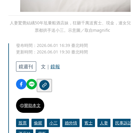
人妻驚覺結縭50年尪暈船酒店妹，狂砸千萬送賓士、現金，連女兒
票都拱手送小三。示意圖／取自magnific
發布時間：
2026.06.01 16:39
臺北時間
更新時間：
2026.06.01 19:30
臺北時間
鏡週刊
文｜
鏡報
贊助本文
股票
偷腥
小三
婚外情
賓士
人妻
民事訴訟