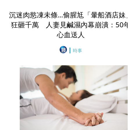
沉迷肉慾凍未條...偷腥尪「暈船酒店妹
狂砸千萬 人妻見鹹濕內幕崩潰：50
心血送人
時事