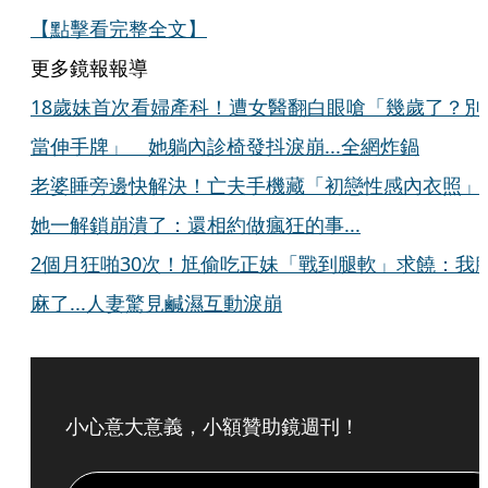
【點擊看完整全文】
更多鏡報報導
18歲妹首次看婦產科！遭女醫翻白眼嗆「幾歲了？別
當伸手牌」 她躺內診椅發抖淚崩...全網炸鍋
老婆睡旁邊快解決！亡夫手機藏「初戀性感內衣照
她一解鎖崩潰了：還相約做瘋狂的事...
2個月狂啪30次！尪偷吃正妹「戰到腿軟」求饒：我
麻了...人妻驚見鹹濕互動淚崩
小心意大意義，小額贊助鏡週刊！