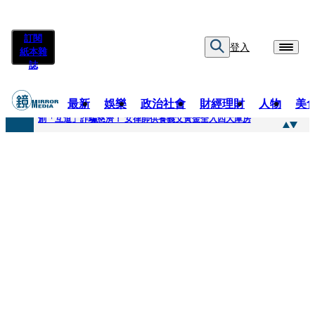
訂閱
登入
紙本雜
誌
最新
娛樂
政治社會
財經理財
人物
美
快訊
創「互道」詐騙慈濟！ 女律師供養義父黃金全入四大庫房
快訊
前時力黨魁表態「反對刪公視預算」 盼在野三思：改凍結處理受質疑項目
快訊
六強片齊聚桃影 小薰《祖先鬼》回桃影娘家 《長安的荔枝》桃影加映一票難求