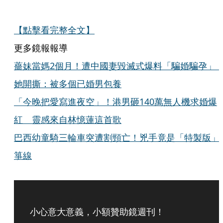
【點擊看完整全文】
更多鏡報報導
薔妹當媽2個月！遭中國妻毀滅式爆料「騙婚騙孕
她開撕：被多個已婚男包養
「今晚把愛寫進夜空」！港男砸140萬無人機求婚爆
紅 靈感來自林憶蓮這首歌
巴西幼童騎三輪車突遭割頸亡！兇手竟是「特製版」
箏線
小心意大意義，小額贊助鏡週刊！