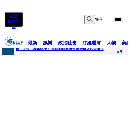
訂閱
登入
紙本雜
誌
最新
娛樂
政治社會
財經理財
人物
美
快訊
創「互道」詐騙慈濟！ 女律師供養義父黃金全入四大庫房
快訊
前時力黨魁表態「反對刪公視預算」 盼在野三思：改凍結處理受質疑項目
快訊
六強片齊聚桃影 小薰《祖先鬼》回桃影娘家 《長安的荔枝》桃影加映一票難求