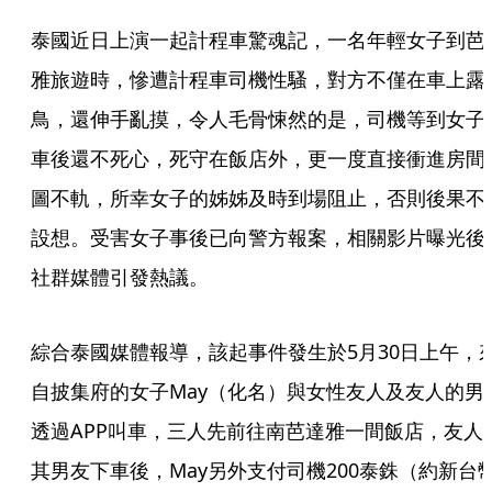
泰國近日上演一起計程車驚魂記，一名年輕女子到芭
雅旅遊時，慘遭計程車司機性騷，對方不僅在車上露
鳥，還伸手亂摸，令人毛骨悚然的是，司機等到女子
車後還不死心，死守在飯店外，更一度直接衝進房間
圖不軌，所幸女子的姊姊及時到場阻止，否則後果不
設想。受害女子事後已向警方報案，相關影片曝光後
社群媒體引發熱議。
綜合泰國媒體報導，該起事件發生於5月30日上午，
自披集府的女子May（化名）與女性友人及友人的男
透過APP叫車，三人先前往南芭達雅一間飯店，友人
其男友下車後，May另外支付司機200泰銖（約新台