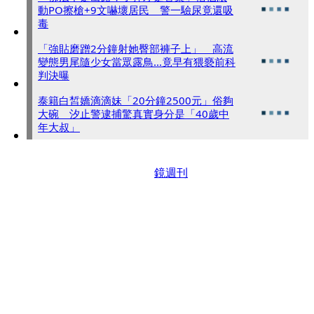
動PO擦槍+9文嚇壞居民 警一驗尿竟還吸
毒
「強貼磨蹭2分鐘射她臀部褲子上」 高流
變態男尾隨少女當眾露鳥...竟早有猥褻前科
判決曝
泰籍白皙嬌滴滴妹「20分鐘2500元」俗夠
大碗 汐止警逮捕驚真實身分是「40歲中
年大叔」
鏡週刊