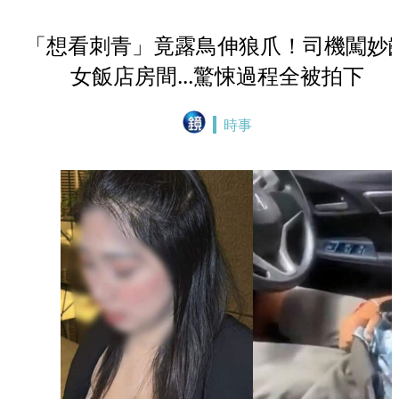
「想看刺青」竟露鳥伸狼爪！司機闖妙
女飯店房間...驚悚過程全被拍下
時事