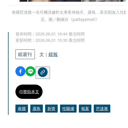
泰國芭達雅一名司機涉嫌對女乘客伸狼爪、露鳥，甚至闖進入住飯
店。圖／翻攝自《pattayamail》
發布時間：
2026.06.01 16:44
臺北時間
更新時間：
2026.06.01 19:30
臺北時間
鏡週刊
文｜
鏡報
贊助本文
泰國
露鳥
刺青
性騷擾
報案
芭達雅