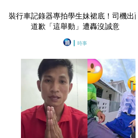
裝行車記錄器專拍學生妹裙底！司機出
道歉「這舉動」遭轟沒誠意
時事