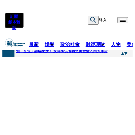
訂閱
登入
紙本雜
誌
最新
娛樂
政治社會
財經理財
人物
美
快訊
創「互道」詐騙慈濟！ 女律師供養義父黃金全入四大庫房
快訊
前時力黨魁表態「反對刪公視預算」 盼在野三思：改凍結處理受質疑項目
快訊
六強片齊聚桃影 小薰《祖先鬼》回桃影娘家 《長安的荔枝》桃影加映一票難求