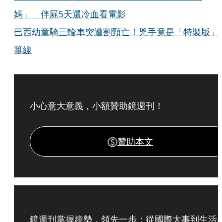
媽」 伴屍5天還冷血看電影
巴西幼童騎三輪車突遭割頸亡！兇手竟是「特製版」
箏線
小心意大意義，小額贊助鏡週刊！
贊助本文
鏡週刊掌握趨勢，領先一步：從國際大事到生活