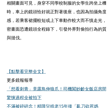
相關畫面可見，身穿不同學校制服的女學生跨坐上機
時，車上的鏡頭恰好就正對著後座，也因為拍攝角度
感，若乘客裙擺較短或上下車動作較大而不慎走光，
密畫面恐遭鏡頭全程錄下，引發外界對偷拍行為的質
與撻伐。
【點擊看完整全文】
更多鏡報報導
「想看刺青」竟露鳥伸狼爪！司機闖妙齡女飯店房間..
驚悚過程全被拍下
不滿被碎碎念！精障兒啃老15年後「亂刀砍死媽