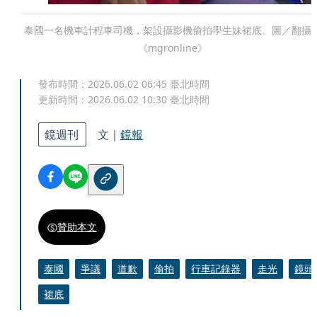
泰國一名機車計程車司機，架設攝影機偷拍學生妹裙底。圖／翻攝
《mgronline》
發布時間：
2026.06.02 06:45
臺北時間
更新時間：
2026.06.02 10:30
臺北時間
鏡週刊
文｜
鏡報
贊助本文
泰國
爭議
道歉
偷拍
行車記錄器
走光
鏡頭
裙底