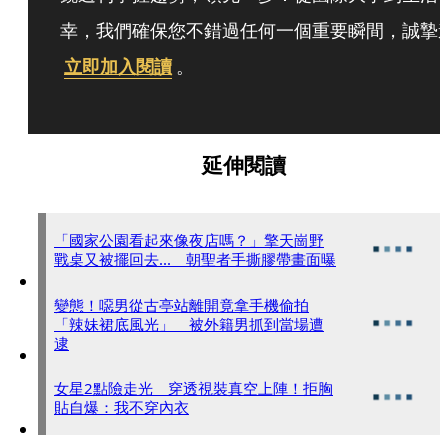
幸，我們確保您不錯過任何一個重要瞬間，誠摯
立即加入閱讀
。
延伸閱讀
「國家公園看起來像夜店嗎？」擎天崗野
戰桌又被擺回去... 朝聖者手撕膠帶畫面曝
變態！噁男從古亭站離開竟拿手機偷拍
「辣妹裙底風光」 被外籍男抓到當場遭
逮
女星2點險走光 穿透視裝真空上陣！拒胸
貼自爆：我不穿內衣