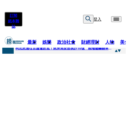
訂閱
登入
紙本雜
誌
最新
娛樂
政治社會
財經理財
人物
美
快訊
柯志恩過往言論遭起底！慈濟買疫苗挨詐10億 賴瑞隆轟翻車：應為當年錯誤道歉
快訊
善款不是私房錢！慈濟採購疫苗被騙10億沒報案遭炎上 基金會緊急說明
快訊
王凱靈堂遺照曝！選用3年前「白衣燦笑照」背後故事洋蔥超大顆... 70歲媽媽打破禁忌送愛子