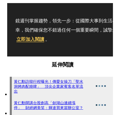
鏡週刊掌握趨勢，領先一步：從國際大事到生活
幸，我們確保您不錯過任何一個重要瞬間，誠摯
立即加入閱讀
。
延伸閱讀
黃仁勳訪韓行程曝光！傳愛女操刀「聖水
洞烤肉配燒啤」 頂尖企業家賓客名單流
出
黃仁勳開講台股創高「劍湖山連續漲
停」 財經網美笑：輝達買來當辦公室？