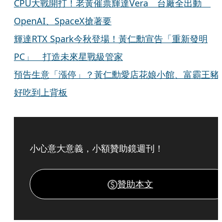
CPU大戰開打！老黃催票輝達Vera 台廠全出動
OpenAI、SpaceX搶著要
輝達RTX Spark今秋登場！黃仁勳宣告「重新發明
PC」 打造未來星戰級管家
預告生意「漲停」？黃仁勳愛店花娘小館、富霸王豬
好吃到上背板
小心意大意義，小額贊助鏡週刊！
贊助本文