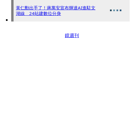
黃仁勳出手了！蔣萬安宣布輝達AI進駐文
湖線 24站建數位分身
鏡週刊