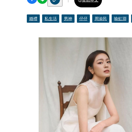
婚禮
私生活
男神
仔仔
周渝民
喻虹淵