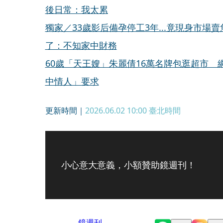
後日常：我太累
獨家／33歲影后備孕停工3年...竟現身市
了：不知家中財務
60歲「天王嫂」朱麗倩16萬名牌包逛超市
中情人」要求
更新時間｜
2026.06.02 10:00
臺北時間
小心意大意義，小額贊助鏡週刊！
鏡週刊