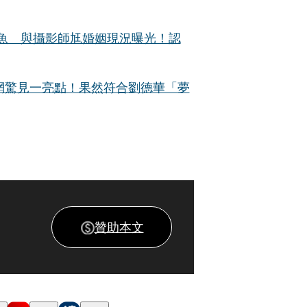
場賣魚 與攝影師尪婚姻現況曝光！認
 網驚見一亮點！果然符合劉德華「夢
贊助本文