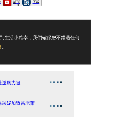
蹤
訂閱
下載
到生活小確幸，我們確保您不錯過任何
讀
。
社逆風力挺
楊采妮加盟當老蕭