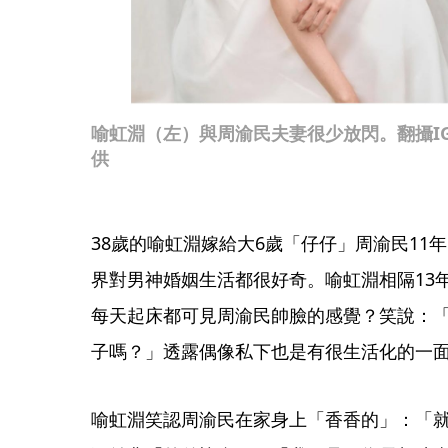
喻虹淵（左）與周渝民夫妻很少放閃。翻攝IG @re
供
38歲的喻虹淵嫁給大6歲「仔仔」周渝民11
界對男神婚姻生活都很好奇。喻虹淵相隔13
每天起床都可見周渝民帥臉的感覺？笑說：
子嗎？」透露偶像私下也是有很生活化的一
喻虹淵笑認周渝民在家身上「香香的」：「