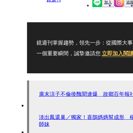
加入
追
鏡週刊掌握趨勢，領先一步：從國際大事
一個重要瞬間，誠摯邀請您
立即加入閱
廣末涼子不倫後醜聞連爆 故鄉百年報
淡出鳳還巢／獨家！喜鵲媽媽幫成形 
師妹