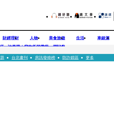
財經理財
人物
美食旅遊
生活
車錶酒
後反彈 杜金龍：真正多頭還差一個訊號
話題
台北畫刊
房訊發燒榜
防詐鏡區
更多
 唐綺陽
折斷掃把刺傷老師 女老師眼球重創恐失明