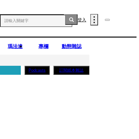
登入
瑪法達
專欄
動態雜誌
訂閱紙本雜誌
Podcasts