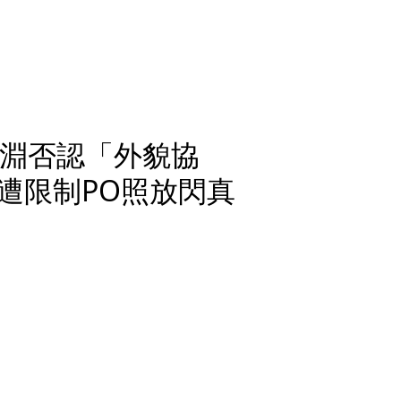
虹淵否認「外貌協
遭限制PO照放閃真