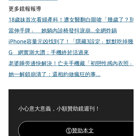
更多鏡報報導
18歲妹首次看婦產科！遭女醫翻白眼嗆「幾歲了？別
當伸手牌」 她躺內診椅發抖淚崩...全網炸鍋
iPhone容量元凶找到了！「隱藏3設定」默默吃掉幾
G 網實測大讚：手機終於活過來
老婆睡旁邊快解決！亡夫手機藏「初戀性感內衣照
她一解鎖崩潰了：還相約做瘋狂的事...
小心意大意義，小額贊助鏡週刊！
贊助本文