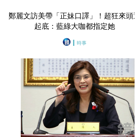
鄭麗文訪美帶「正妹口譯」！超狂來頭
起底：藍綠大咖都指定她
時事