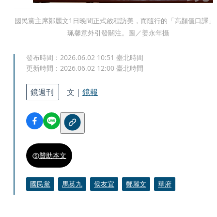
國民黨主席鄭麗文1日晚間正式啟程訪美，而隨行的「高顏值口譯」
珮馨意外引發關注。圖／姜永年攝
發布時間：
2026.06.02 10:51
臺北時間
更新時間：
2026.06.02 12:00
臺北時間
鏡週刊
文｜
鏡報
贊助本文
國民黨
馬英九
侯友宜
鄭麗文
華府