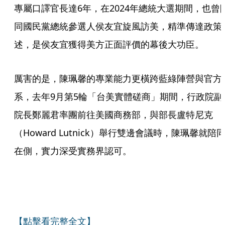
專屬口譯官長達6年，在2024年總統大選期間，也曾
同國民黨總統參選人侯友宜旋風訪美，精準傳達政策
述，是侯友宜獲得美方正面評價的幕後大功臣。
厲害的是，陳珮馨的專業能力更橫跨藍綠陣營與官方
系，去年9月第5輪「台美實體磋商」期間，行政院副
院長鄭麗君率團前往美國商務部，與部長盧特尼克
（Howard Lutnick）舉行雙邊會議時，陳珮馨就陪
在側，實力深受實務界認可。
【點擊看完整全文】