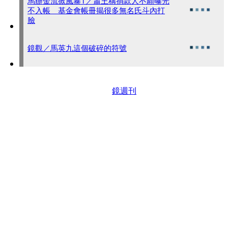
馬辦金流掀風暴1／蕭王稱捐款人不願曝光
不入帳 基金會帳冊揭很多無名氏斗內打
臉
鏡觀／馬英九這個破碎的符號
鏡週刊