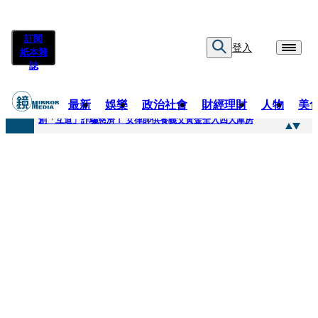
訂閱
登入
紙本雜
誌
最新
娛樂
政治社會
財經理財
人物
美
快訊
創「互道」詐騙慈濟！ 女律師供養義父黃金全入四大庫房
快訊
前時力黨魁表態「反對刪公視預算」 盼在野三思：改凍結處理受質疑項目
快訊
六強片齊聚桃影 小薰《祖先鬼》回桃影娘家 《長安的荔枝》桃影加映一票難求