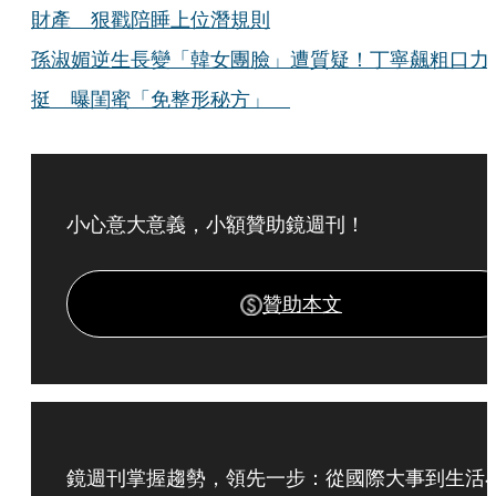
財產 狠戳陪睡上位潛規則
孫淑媚逆生長變「韓女團臉」遭質疑！丁寧飆粗口力
挺 曝閨蜜「免整形秘方」
小心意大意義，小額贊助鏡週刊！
贊助本文
鏡週刊掌握趨勢，領先一步：從國際大事到生活