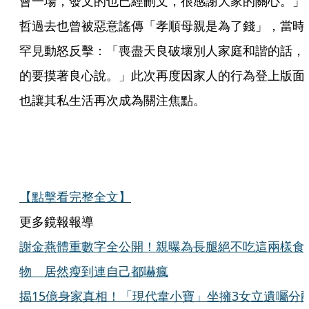
會一場，發文的也已經刪文，很感謝大家的關心。」
哲過去也曾被惡意謠傳「孝順母親是為了錢」，當時
罕見動怒反擊：「喪盡天良破壞別人家庭和諧的話，
的要摸著良心說。」此次再度因家人的行為登上版面
也讓其私生活再次成為關注焦點。
【點擊看完整全文】
更多鏡報報導
謝金燕體重數字全公開！親曝為長腿絕不吃這兩樣食
物 居然瘦到連自己都嚇瘋
揭15億身家真相！「現代韋小寶」坐擁3女立遺囑分