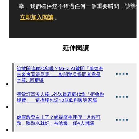
幸，我們確保您不錯過任何一個重要瞬間，誠摯
立即加入閱讀
。
延伸閱讀
誰敢開這種地獄哏？Meta AI被問「蕭煌奇
未來會看得見嗎」 點開驚見提問者竟是
本尊...回覆曝
靈堂訂單沒人接...外送員霸氣代拿「拒收跑
腿費」 還掏腰包請10瓶飲料暖哭家屬
健康教育白上了？網提廢生理假「月經可
憋、喝熱水就好」被嗆爆 僅4人附議