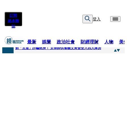
訂閱
登入
紙本雜
誌
最新
娛樂
政治社會
財經理財
人物
美
快訊
創「互道」詐騙慈濟！ 女律師供養義父黃金全入四大庫房
快訊
前時力黨魁表態「反對刪公視預算」 盼在野三思：改凍結處理受質疑項目
快訊
六強片齊聚桃影 小薰《祖先鬼》回桃影娘家 《長安的荔枝》桃影加映一票難求