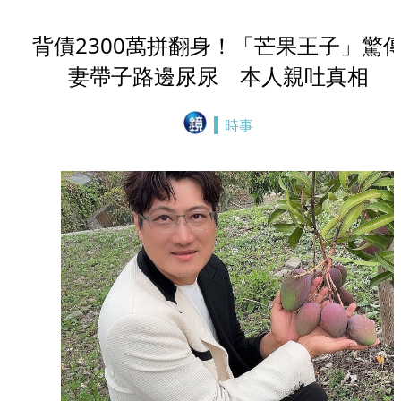
背債2300萬拼翻身！「芒果王子」驚
妻帶子路邊尿尿 本人親吐真相
時事