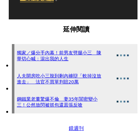
延伸閱讀
獨家／爆分手內幕！前男友劈腿小三 陳
華切心喊：滾出我的人生
人夫開房吃小三脫到剩內褲辯「軟掉沒放
進去」 法官不買單判賠20萬
鋼鐵業老董驚爆不倫 妻35年閨密變小
三！公然放閃被抓包還囂張反嗆
鏡週刊