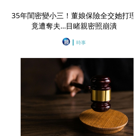
35年閨密變小三！董娘保險全交她打
竟遭奪夫...目睹親密照崩潰
時事