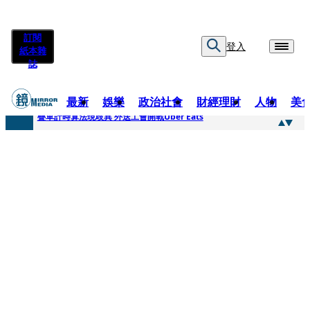
訂閱
登入
紙本雜
誌
最新
娛樂
政治社會
財經理財
人物
美
快訊
疊單計時算法現歧異 外送工會開戰Uber Eats
快訊
靚時尚／大丈夫當如是 Multifaceted Manhood
快訊
前時力黨魁表態「反對刪公視預算」 盼在野三思：改凍結處理受質疑項目