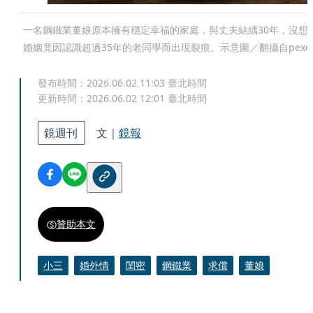
一名鋼鐵業董娘原本擁有穩定幸福的家庭，與丈夫結縭30年，沒想
婚姻竟因認識超過35年的老同學而出現裂痕。示意圖／翻攝自pexel
發布時間：
2026.06.02 11:03
臺北時間
更新時間：
2026.06.02 12:01
臺北時間
鏡週刊
文｜
鏡報
贊助本文
小三
婚外情
閨密
鋼鐵業
求償
董娘