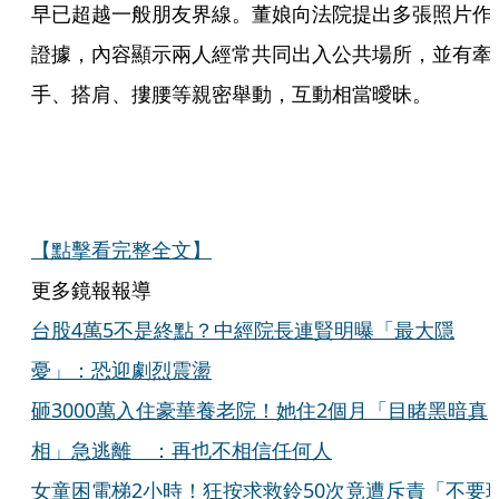
早已超越一般朋友界線。董娘向法院提出多張照片作
證據，內容顯示兩人經常共同出入公共場所，並有牽
手、搭肩、摟腰等親密舉動，互動相當曖昧。
【點擊看完整全文】
更多鏡報報導
台股4萬5不是終點？中經院長連賢明曝「最大隱
憂」：恐迎劇烈震盪
砸3000萬入住豪華養老院！她住2個月「目睹黑暗真
相」急逃離 ：再也不相信任何人
女童困電梯2小時！狂按求救鈴50次竟遭斥責「不要