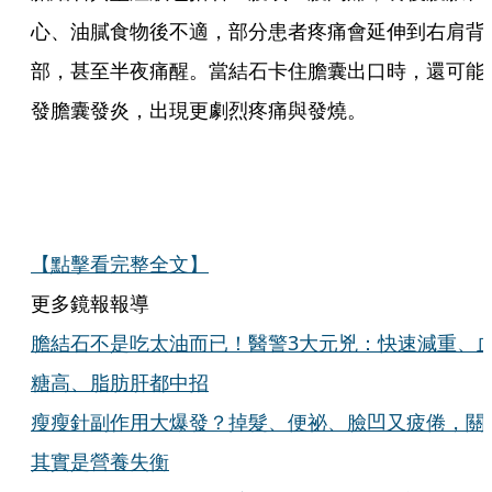
心、油膩食物後不適，部分患者疼痛會延伸到右肩背
部，甚至半夜痛醒。當結石卡住膽囊出口時，還可能
發膽囊發炎，出現更劇烈疼痛與發燒。
【點擊看完整全文】
更多鏡報報導
膽結石不是吃太油而已！醫警3大元兇：快速減重、
糖高、脂肪肝都中招
瘦瘦針副作用大爆發？掉髮、便祕、臉凹又疲倦，關
其實是營養失衡