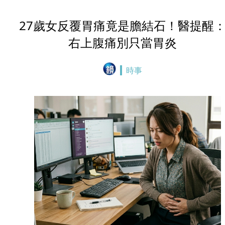
27歲女反覆胃痛竟是膽結石！醫提醒
右上腹痛別只當胃炎
時事