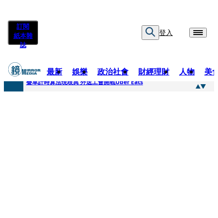
訂閱
登入
紙本雜
誌
最新
娛樂
政治社會
財經理財
人物
美
快訊
疊單計時算法現歧異 外送工會開戰Uber Eats
快訊
靚時尚／大丈夫當如是 Multifaceted Manhood
快訊
前時力黨魁表態「反對刪公視預算」 盼在野三思：改凍結處理受質疑項目