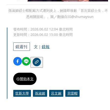
孫淑媚碩士帽配戴方式遭到炎上，她隨即致歉「首次當碩士生，不
悉相關規範」。圖／翻攝自IG@shumaysun
發布時間：
2026.06.02 12:04
臺北時間
更新時間：
2026.06.02 15:00
臺北時間
鏡週刊
文｜
鏡報
贊助本文
世新大學
孫淑媚
呂文婉
貝雷帽