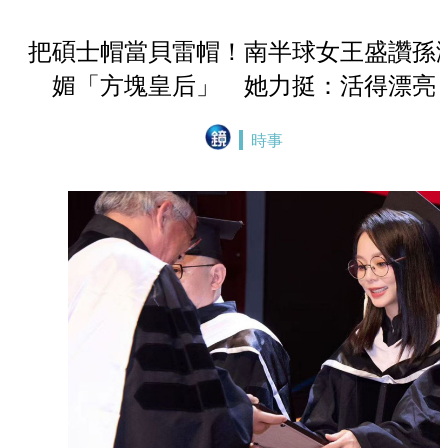
把碩士帽當貝雷帽！南半球女王盛讚孫
媚「方塊皇后」 她力挺：活得漂亮
時事