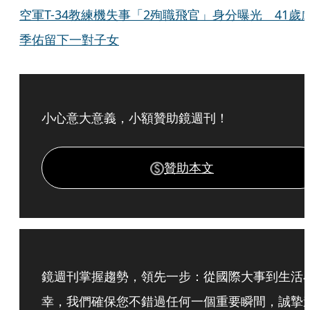
空軍T-34教練機失事「2殉職飛官」身分曝光 41歲
季佑留下一對子女
小心意大意義，小額贊助鏡週刊！
贊助本文
鏡週刊掌握趨勢，領先一步：從國際大事到生活
幸，我們確保您不錯過任何一個重要瞬間，誠摯