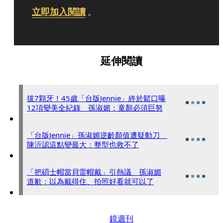
立即加入閱讀
。
延伸閱讀
拔7顆牙！45歲「台版Jennie」終於鬆口曝
12項變美全紀錄 孫淑媚：童顏必須巨努
「台版Jennie」孫淑媚逆齡顏值遭疑動刀
陳沂認這點變最大：整型也救不了
「把碩士帽當貝雷帽戴」引熱議 孫淑媚
道歉：以為戴得住、拍照好看就可以了
鏡週刊