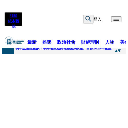
訂閱
登入
紙本雜
誌
最新
娛樂
政治社會
財經理財
人物
美
快訊
明年記憶體更缺！華邦電啟動高雄模組B擴產、目標2029年量產
快訊
5566小刀爆離婚台玻千金！14年豪門婚碎原因曝 岳母徐莉玲風暴意外揭家族祕辛
快訊
白海豚颱風攪局 客家親子劇《燈怪》新北場改期演出