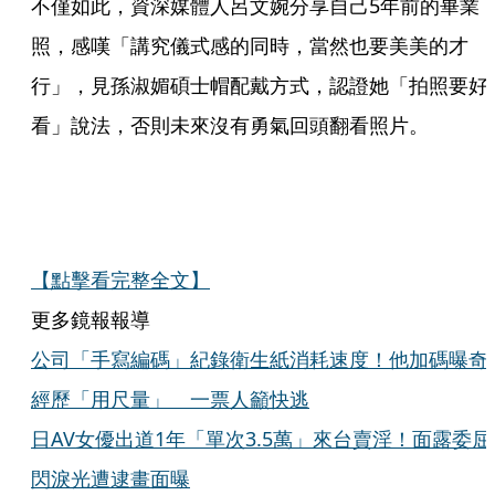
不僅如此，資深媒體人呂文婉分享自己5年前的畢業
照，感嘆「講究儀式感的同時，當然也要美美的才
行」，見孫淑媚碩士帽配戴方式，認證她「拍照要好
看」說法，否則未來沒有勇氣回頭翻看照片。
【點擊看完整全文】
更多鏡報報導
公司「手寫編碼」紀錄衛生紙消耗速度！他加碼曝奇
經歷「用尺量」 一票人籲快逃
日AV女優出道1年「單次3.5萬」來台賣淫！面露委屈
閃淚光遭逮畫面曝