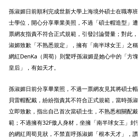
孫淑媚日前順利完成世新大學上海境外碩士在職專班
士學位，開心分享畢業美照，不過「碩士帽造型」遭
票網友指責不符合正式規範，引發討論聲量；對此，
淑媚致歉「不熟悉規定」，擁有「南半球女王」之稱
網紅DenKa（周荀）則驚呼孫淑媚是她心中的「方塊
皇后」，有如天才。
孫淑媚日前分享畢業照，不過一票網友見其將碩士帽
貝雷帽配戴，紛紛指責其不符合正式規範，當時孫淑
立即致歉，指出自己首次當碩士生，不熟悉相關配戴
範；不過擁有32F傲人身材，坐擁「南半球女王」封
的網紅周荀見狀，不禁直呼孫淑媚「根本天才」，讚