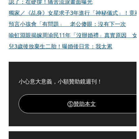
認了：在硬撐！痛苦流淚畫面曝光
獨家／《乩身》女星求子3年進行「神秘儀式」！竟
預言小孩會「有問題」 老公傻眼：沒有下一次
喻虹淵親揭嫁周渝民11年「沒辦婚禮」真實原因 女
兒3歲後放棄生二胎！曝婚後日常：我太累
小心意大意義，小額贊助鏡週刊！
贊助本文