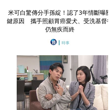
米可白驚傳分手孫綻！認了3年情斷曝
鍵原因 攜手照顧胃癌愛犬、受洗基督
仍無疾而終
時事