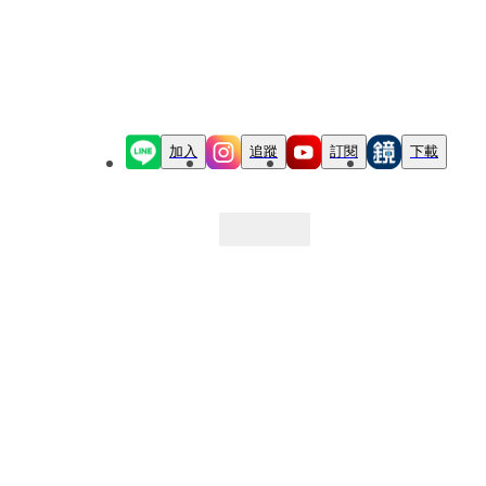
加入
追蹤
訂閱
下載
最新文章