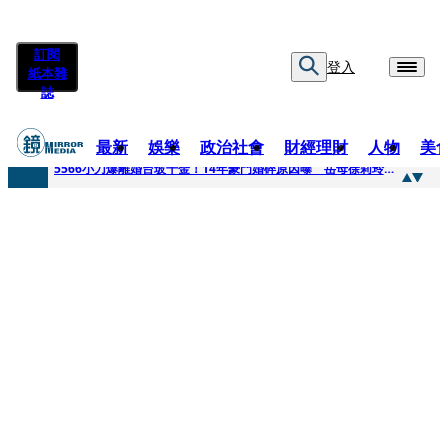
訂閱
登入
紙本雜
誌
最新
娛樂
政治社會
財經理財
人物
美
快訊
5566小刀爆離婚台玻千金！14年豪門婚碎原因曝 岳母徐莉玲風暴意外揭家族祕辛
快訊
徐莉玲喪子劇變／徐莉玲「巨大哀傷足不出戶」 解密長子身世
快訊
醫美偷拍案無影像網紅律師仍喊提告 學者：須具備侵權要件