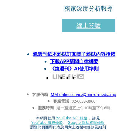
獨家深度分析報導
線上閱讀
鏡週刊紙本雜誌
訂閱電子雜誌
內容授權
下載APP
新聞自律綱要
《鏡週刊》AI使用準則
客服信箱
MM-onlineservice@mirrormedia.mg
客服電話
02-6633-3966
服務時間
週一至週五上午10時至下午6時
本網頁使用
YouTube API 服務
， 詳見
YouTube 服務條款
、
Google 隱私權與條款
瀏覽此頁面即代表您同意上述授權條款及細則