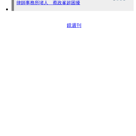
律師事務所堵人 蔡政峯超困擾
鏡週刊