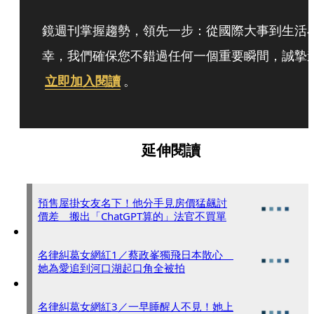
鏡週刊掌握趨勢，領先一步：從國際大事到生活
幸，我們確保您不錯過任何一個重要瞬間，誠摯
立即加入閱讀
。
延伸閱讀
預售屋掛女友名下！他分手見房價猛飆討
價差 搬出「ChatGPT算的」法官不買單
名律糾葛女網紅1／蔡政峯獨飛日本散心
她為愛追到河口湖起口角全被拍
名律糾葛女網紅3／一早睡醒人不見！她上