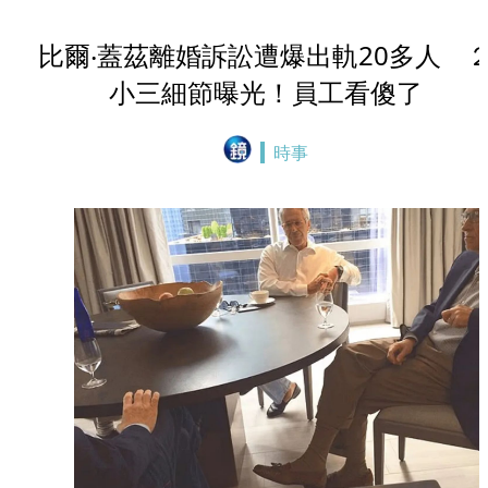
比爾‧蓋茲離婚訴訟遭爆出軌20多人 
小三細節曝光！員工看傻了
時事