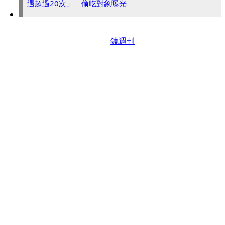
遇超過20次」 偷吃對象曝光
鏡週刊