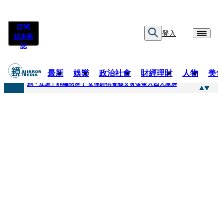
訂閱
登入
紙本雜
誌
最新
娛樂
政治社會
財經理財
人物
美
快訊
創「互道」詐騙慈濟！ 女律師供養義父黃金全入四大庫房
快訊
前時力黨魁表態「反對刪公視預算」 盼在野三思：改凍結處理受質疑項目
快訊
六強片齊聚桃影 小薰《祖先鬼》回桃影娘家 《長安的荔枝》桃影加映一票難求