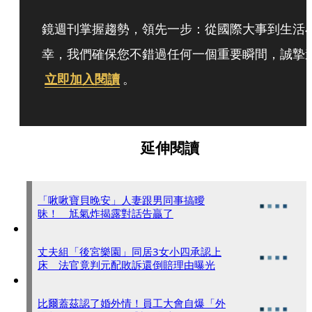
鏡週刊掌握趨勢，領先一步：從國際大事到生活
幸，我們確保您不錯過任何一個重要瞬間，誠摯
立即加入閱讀
。
延伸閱讀
「啾啾寶貝晚安」人妻跟男同事搞曖
昧！ 尪氣炸揭露對話告贏了
丈夫組「後宮樂園」同居3女小四承認上
床 法官竟判元配敗訴還倒賠理由曝光
比爾蓋茲認了婚外情！員工大會自爆「外