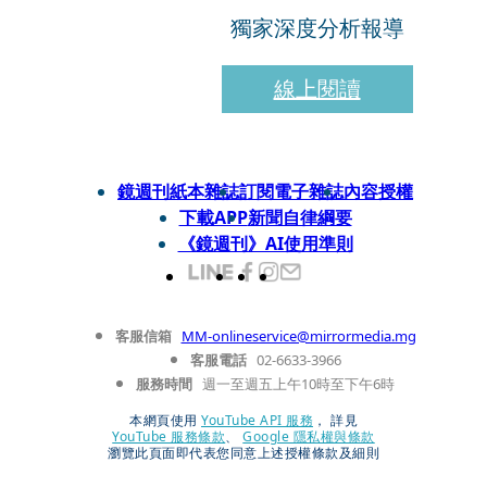
獨家深度分析報導
線上閱讀
鏡週刊紙本雜誌
訂閱電子雜誌
內容授權
下載APP
新聞自律綱要
《鏡週刊》AI使用準則
客服信箱
MM-onlineservice@mirrormedia.mg
客服電話
02-6633-3966
服務時間
週一至週五上午10時至下午6時
本網頁使用
YouTube API 服務
， 詳見
YouTube 服務條款
、
Google 隱私權與條款
瀏覽此頁面即代表您同意上述授權條款及細則