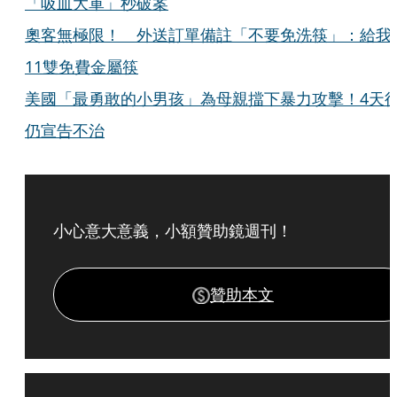
「吸血大軍」秒破案
奧客無極限！ 外送訂單備註「不要免洗筷」：給我
11雙免費金屬筷
美國「最勇敢的小男孩」為母親擋下暴力攻擊！4天
仍宣告不治
小心意大意義，小額贊助鏡週刊！
贊助本文