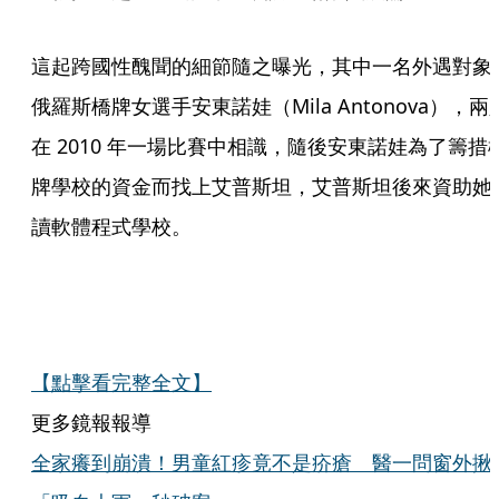
這起跨國性醜聞的細節隨之曝光，其中一名外遇對象
俄羅斯橋牌女選手安東諾娃（Mila Antonova），兩
在 2010 年一場比賽中相識，隨後安東諾娃為了籌措
牌學校的資金而找上艾普斯坦，艾普斯坦後來資助她
讀軟體程式學校。
【點擊看完整全文】
更多鏡報報導
全家癢到崩潰！男童紅疹竟不是疥瘡 醫一問窗外揪