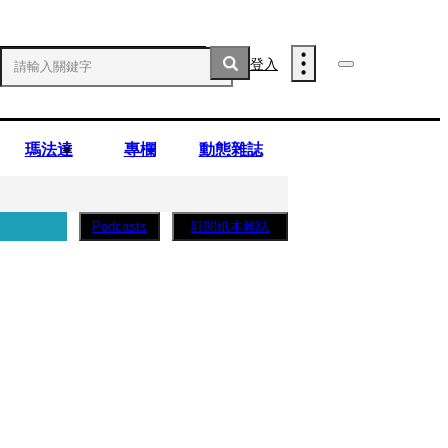
登入
瑪法達
專欄
動態雜誌
訂閱紙本雜誌
Podcasts