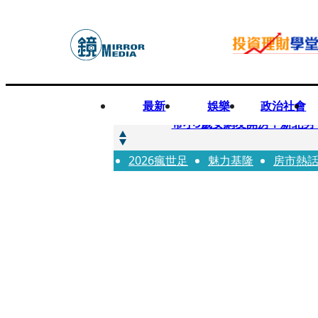
最新
娛樂
政治社會
快訊
帶小9歲女網友開房！新北男
2026瘋世足
快訊
魅力基隆
房市熱
natori再訪台北人氣爆棚 〈Ov
快訊
42歲情色片女星宣布閃嫁「