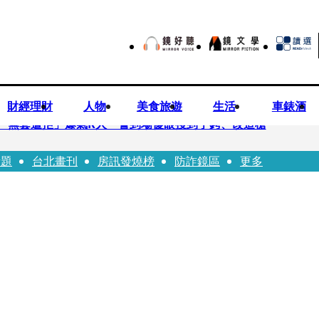
財經理財
人物
美食旅遊
生活
車錶酒
「無套遭拒」爆氣K人 警到場傻眼搜到手銬、改造槍
話題
台北畫刊
房訊發燒榜
防詐鏡區
更多
erdose〉一響全場尖叫「I Love You Taipei」
前職棒投手」！ 她甜讚老公「投球速度快」：擄獲我的心