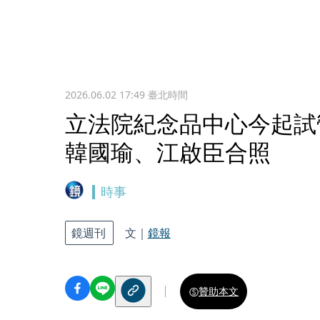
2026.06.02 17:49
臺北時間
立法院紀念品中心今起試
韓國瑜、江啟臣合照
時事
鏡週刊
文｜
鏡報
贊助本文