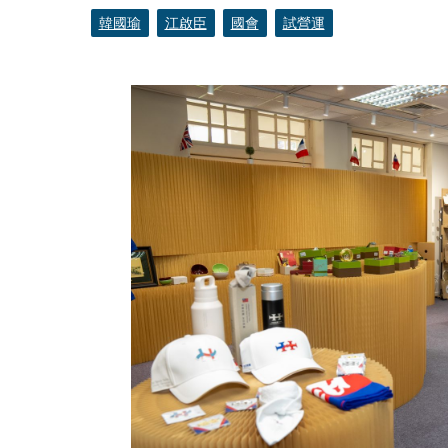
韓國瑜
江啟臣
國會
試營運