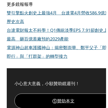
更多鏡報報導
雙引擎點火創史上最強4月 台達電4月營收586.9億
歷史次高
台達電財報太不科學！Q1傳統淡季EPS 7.91卻創史上
最高 砸百億蓋廠預約2029產能
電源神山超車護國神山：揭密鄭崇華、鄭平父子「即
即行」與「打群架」的轉型接力
小心意大意義，小額贊助鏡週刊！
贊助本文