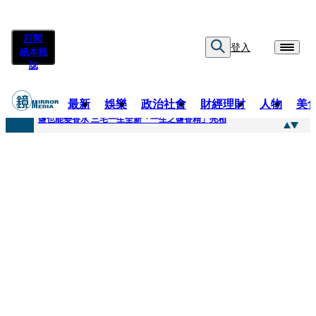
訂閱
登入
紙本雜
誌
最新
娛樂
政治社會
財經理財
人物
美
快訊
鹽也能變香水 三宅一生全新「一生之鹽香精」亮相
快訊
不堪妻子碎念情緒失控 桃園八旬翁毆妻致死檢聲押
快訊
蔡依珊撕掉「完美」標籤！ 認了「我也會崩潰」：傷口終究會癒合