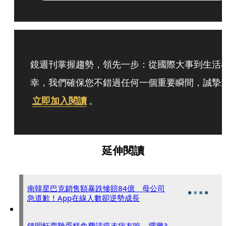
鏡週刊掌握趨勢，領先一步：從國際大事到生活
幸，我們確保您不錯過任何一個重要瞬間，誠摯
立即加入閱讀
。
延伸閱讀
南韓星巴克銷售額暴跌慘賠84億 母公司
急道歉！App在線人數卻逆勢成長
鍾明軒賣雞蛋糕免費請癌末病友吃 擺攤3