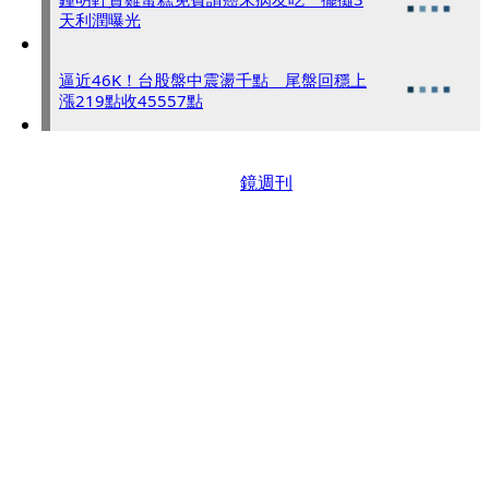
天利潤曝光
逼近46K！台股盤中震盪千點 尾盤回穩上
漲219點收45557點
鏡週刊