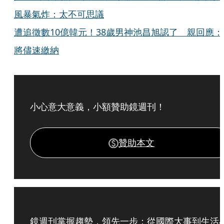
風暴氣炸：太不可思議
遭追徵數10億韓元！38歲男神池昌旭認了 親回應：
將儘速繳納
小心意大意義，小額贊助鏡週刊！
贊助本文
鏡週刊掌握趨勢，領先一步：從國際大事到生活