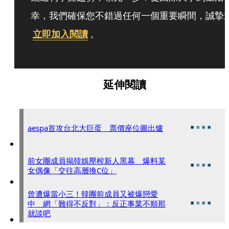
幸，我們確保您不錯過任何一個重要瞬間，誠摯
立即加入閱讀
。
延伸閱讀
aespa首攻台北大巨蛋 票價座位圖出爐
前女團成員揭韓娛壓榨新人黑幕 爆料某
女偶像「交往高層換C位」
曾遭爆當小三！韓團前成員又被爆戀愛
中 網「難得不反對」：反正事業不順那
就談吧