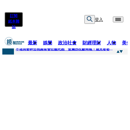
訂閱
登入
紙本雜
誌
最新
娛樂
政治社會
財經理財
人物
美
快訊
不堪病妻碎念桃園翁發狂砸死她 金屬拐杖斷兩截！媳見婆婆屍右臉全爛
快訊
廖峻中風前妻「父親節餵飯照顧」 兒曬溫馨背影感慨：不計前嫌的真愛
快訊
與AOP仲裁案二階段判斷出爐 藥華藥：財務、業務無重大影響