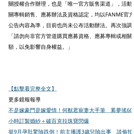
關授權合作辦理，也是「唯一官方販售渠道」，活動
關專輯銷售、應募辦法及資格認定，均以FANME官
公告內容為準，目前也尚未公布活動辦法。再次強調
「請勿向非官方管道購買應募資格、應募專輯或相關
額，以免影響自身權益。」
【點擊看完整全文】
更多鏡報報導
不是嫁豪門是嫁愛情！何猷君寵妻大手筆 奚夢瑤60
小時訂製婚紗＋破百克拉珠寶閃爆
挺9月孕肚驚險跌倒！前主播護3歲兒險出事 談偷拍