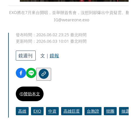
EXO將在7月來台開唱，並舉辦簽售會，沒想到卻爆出中資疑雲。翻
IG@weareone.exo
發布時間：
2026.06.02 23:25
臺北時間
更新時間：
2026.06.03 10:01
臺北時間
鏡週刊
文｜
鏡報
贊助本文
高雄
EXO
中資
高雄巨蛋
台胞證
韓團
抽選