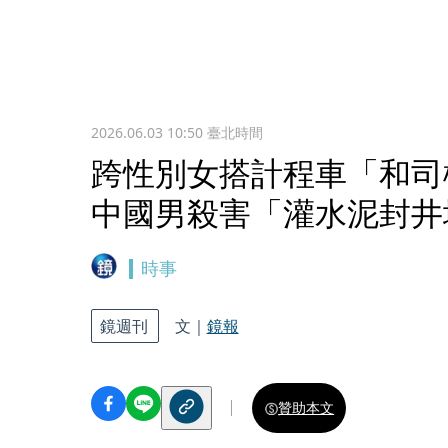
2026.06.03 10:50
臺北時間
跨性別女搭計程車「和司
中國男殺害「灌水泥封井
時事
鏡週刊
文｜
鏡報
贊助本文