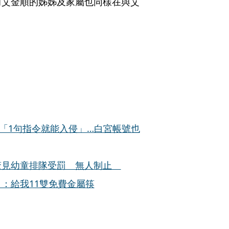
而艾金順的姊姊及家屬也同樣在與艾
利用「1句指令就能入侵」…白宮帳號也
驚見幼童排隊受罰 無人制止
：給我11雙免費金屬筷