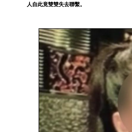
人自此竟雙雙失去聯繫。