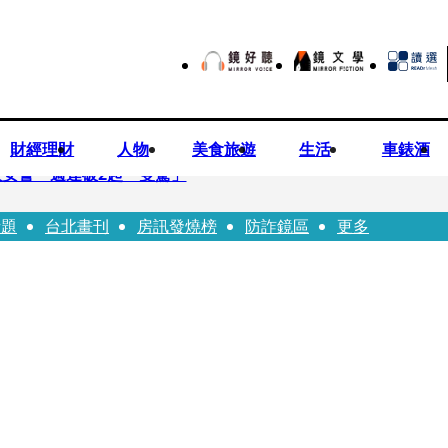
財經理財
人物
美食旅遊
生活
車錶酒
安警一週連破2起「雙駕」
話題
台北畫刊
房訊發燒榜
防詐鏡區
更多
夏浦洋組「神隊友」 邱以太、林亭莉熱血狂奔殺青淚崩
子告白「爸爸I LOVE YOU」 驚喜林志玲同步曝光父親節「披