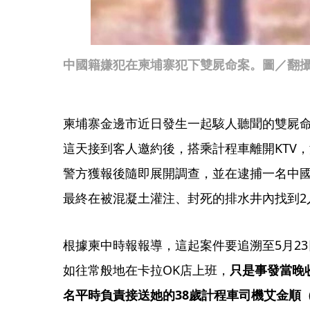
中國籍嫌犯在柬埔寨犯下雙屍命案。圖／翻攝自FB／
柬埔寨金邊市近日發生一起駭人聽聞的雙屍命
這天接到客人邀約後，搭乘計程車離開KTV
警方獲報後隨即展開調查，並在逮捕一名中
最終在被混凝土灌注、封死的排水井內找到2
根據柬中時報報導，這起案件要追溯至5月23
如往常般地在卡拉OK店上班，
只是事發當晚
名平時負責接送她的38歲計程車司機艾金順（E