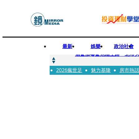
最新
娛樂
政治社會
快訊
酒駕加毒駕危險上路 北市大
2026瘋世足
快訊
魅力基隆
房市熱
Ozone黃文廷、FEniX
快訊
AKIRA台北唱到一半突收兒