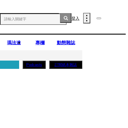
登入
瑪法達
專欄
動態雜誌
訂閱紙本雜誌
Podcasts
薩蛋糕」