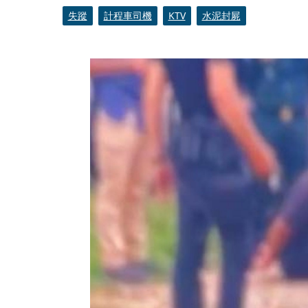
失蹤
計程車司機
KTV
水泥封屍