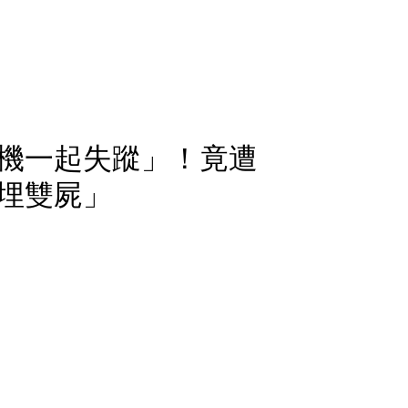
機一起失蹤」！竟遭
埋雙屍」