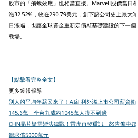
股市的「飛蛾效應」也相當直接。Marvell股價當日
漲32.52%，收在290.79美元，創下該公司史上最大
日漲幅，也讓全球資金重新定價AI基礎建設的下一個
戰場。
【點擊看完整全文】
更多鏡報報導
別人的平均年薪又來了！AI紅利外溢上市公司薪資衝
145.6萬 全台九成約1045萬人摸不到邊
CHN晶片疑雲變法律戰！雷虎再發重訊 怒告偏中媒
體求償5000萬元