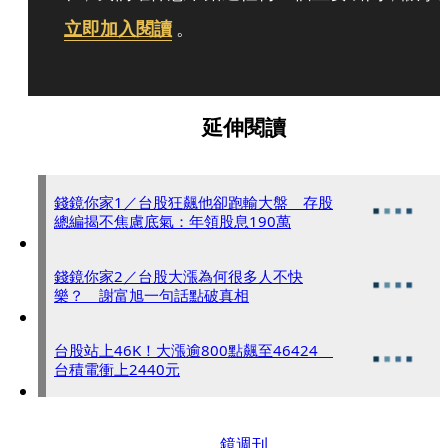
立即加入閱讀
。
延伸閱讀
錢鏡你家1／台股狂飆他卻跑輸大盤 存股
總編揭不焦慮底氣：年領股息190萬
錢鏡你家2／台股大漲為何很多人不快
樂？ 謝富旭一句話點破真相
台股站上46K！大漲逾800點飆至46424
台積電衝上2440元
鏡週刊