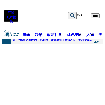
訂閱
登入
紙本雜
誌
最新
娛樂
政治社會
財經理財
人物
美
快訊
帶小9歲女網友開房！新北男「無套遭拒」爆氣K人 警到場傻眼搜到手銬、改造槍
快訊
natori再訪台北人氣爆棚 〈Overdose〉一響全場尖叫「I Love You Taipei」
快訊
42歲情色片女星宣布閃嫁「前職棒投手」！ 她甜讚老公「投球速度快」：擄獲我的心