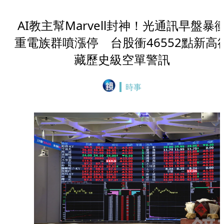
AI教主幫Marvell封神！光通訊早盤暴
重電族群噴漲停 台股衝46552點新高
藏歷史級空單警訊
時事