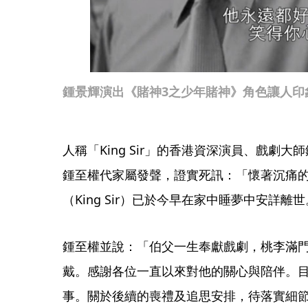
鍾景輝演出《賭神3之少年賭神》角色讓人印
人稱「King Sir」的香港資深演員、戲劇
鍾至權代家屬發聲，證實死訊：「懷著沉痛
（King Sir）已於今早在家中睡夢中安詳離
鍾至權並說：「伯父一生奉獻戲劇，桃李滿
戴。感謝各位一直以來對他的關心與陪伴。
事。關於後續的喪禮及追思安排，待落實細