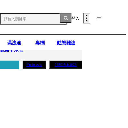
登入
瑪法達
專欄
動態雜誌
庭抗辯引眾怒
訂閱紙本雜誌
Podcasts
..