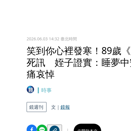
2026.06.03 14:32
臺北時間
笑到你心裡發寒！89歲
死訊 姪子證實：睡夢中安
痛哀悼
時事
鏡週刊
文｜
鏡報
贊助本文