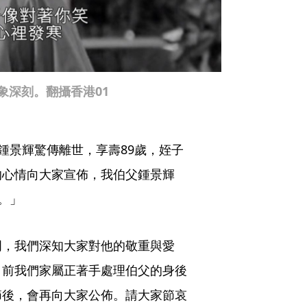
象深刻。翻攝香港01
大師鍾景輝驚傳離世，享壽89歲，姪子
的心情向大家宣佈，我伯父鍾景輝
世。」
門，我們深知大家對他的敬重與愛
目前我們家屬正著手處理伯父的身後
節後，會再向大家公佈。請大家節哀