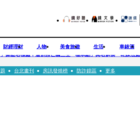
財經理財
人物
美食旅遊
生活
車錶酒
..」撕匿名標籤！遭割頸亡國三生「楊承勳」真名解禁 乾妹法
話題
台北畫刊
房訊發燒榜
防詐鏡區
更多
有個專屬化妝師還讚媽媽底子好
！百萬YTR衝掩埋場直播「開挖50噸垃圾山」 怕私人片外流.