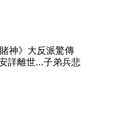
《賭神》大反派驚傳
詳離世...子弟兵悲