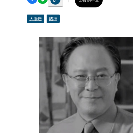
大腸癌
賭神