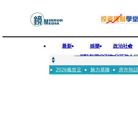
最新
娛樂
政治社會
快訊
「他終於能光明正大存在了.
2026瘋世足
快訊
魅力基隆
房市熱
12歲女兒天天幫化妝 孫儷
快訊
相機忘在澎湖民宿被誤當垃圾丟