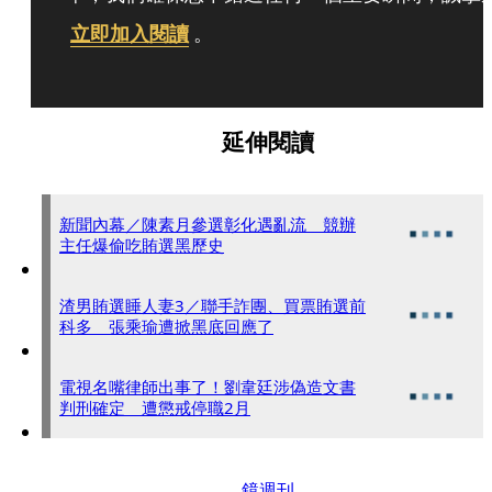
立即加入閱讀
。
延伸閱讀
新聞內幕／陳素月參選彰化遇亂流 競辦
主任爆偷吃賄選黑歷史
渣男賄選睡人妻3／聯手詐團、買票賄選前
科多 張乘瑜遭掀黑底回應了
電視名嘴律師出事了！劉韋廷涉偽造文書
判刑確定 遭懲戒停職2月
鏡週刊