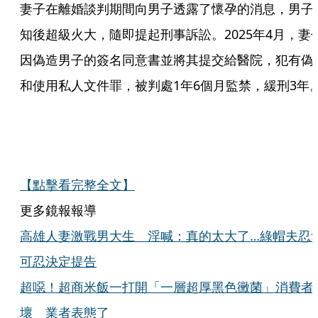
妻子在離婚談判期間向男子透露了懷孕的消息，男子
知後超級火大，隨即提起刑事訴訟。2025年4月，妻
因偽造男子的簽名同意書並將其提交給醫院，犯有偽
和使用私人文件罪，被判處1年6個月監禁，緩刑3年
【點擊看完整全文】
更多鏡報報導
高雄人妻激戰男大生 淫喊：真的太大了…綠帽夫忍
可忍決定提告
超噁！超商米飯一打開「一層超厚黑色黴菌」消費者
壞 業者表態了