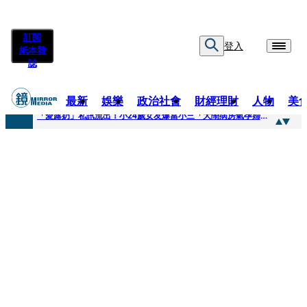
訂閱
登入
紙本雜
誌
最新
娛樂
政治社會
財經理財
人物
美
快訊
「愛露奶」私訊流出！小24歲女友爆當小三「大鬧病房氣孕婦」 姜厚任不忍回應了
快訊
台玻夫人稱長子抑鬱輕生 兒媳譚以欣：若愛只在完全順從才給予，就不是無條件的愛
快訊
廖峻中風前妻「父親節餵飯照顧」 兒曬溫馨背影感慨：不計前嫌的真愛