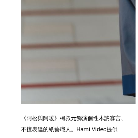
《阿松與阿暖》柯叔元飾演個性木訥寡言、
不擅表達的紙藝職人。Hami Video提供