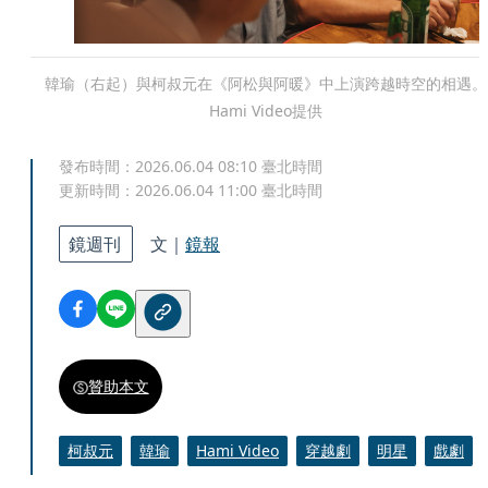
韓瑜（右起）與柯叔元在《阿松與阿暖》中上演跨越時空的相遇。
Hami Video提供
發布時間：
2026.06.04 08:10
臺北時間
更新時間：
2026.06.04 11:00
臺北時間
鏡週刊
文｜
鏡報
贊助本文
柯叔元
韓瑜
Hami Video
穿越劇
明星
戲劇