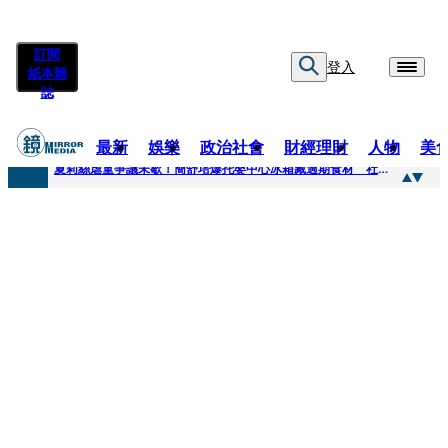
訂閱
登入
紙本雜
誌
最新
娛樂
政治社會
財經理財
人物
美
快訊
夏莉絲虐童爭議未歇！簡舒培爆托嬰中心冰箱藏過期食材 社會局稽查「業者竟已現場等候」
快訊
疊單計時算法現歧異 外送工會開戰Uber Eats
快訊
創「互道」詐騙慈濟！ 女律師供養義父黃金全入四大庫房