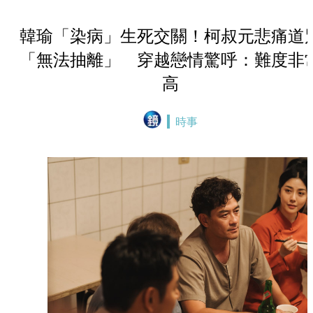
韓瑜「染病」生死交關！柯叔元悲痛道
「無法抽離」 穿越戀情驚呼：難度非
高
時事