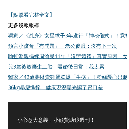
【點擊看完整全文】
更多鏡報報導
獨家／《乩身》女星求子3年進行「神秘儀式」！竟
預言小孩會「有問題」 老公傻眼：沒有下一次
喻虹淵親揭嫁周渝民11年「沒辦婚禮」真實原因 女
兒3歲後放棄生二胎！曝婚後日常：我太累
獨家／42歲裴琳賣雞蛋糕爆「生病」！粉絲憂心只剩
36kg暴瘦憔悴 健康現況曝光認了胃口差
小心意大意義，小額贊助鏡週刊！