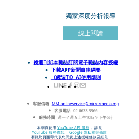
獨家深度分析報導
線上閱讀
鏡週刊紙本雜誌
訂閱電子雜誌
內容授權
下載APP
新聞自律綱要
《鏡週刊》AI使用準則
客服信箱
MM-onlineservice@mirrormedia.mg
客服電話
02-6633-3966
服務時間
週一至週五上午10時至下午6時
本網頁使用
YouTube API 服務
， 詳見
YouTube 服務條款
、
Google 隱私權與條款
瀏覽此頁面即代表您同意上述授權條款及細則