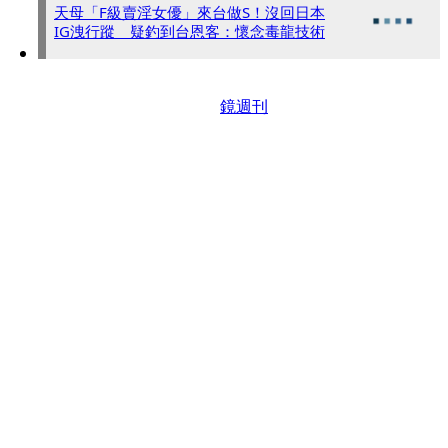
天母「F級賣淫女優」來台做S！沒回日本
IG洩行蹤 疑釣到台恩客：懷念毒龍技術
鏡週刊