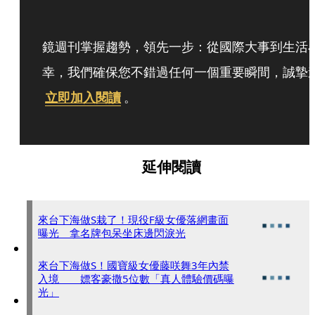
鏡週刊掌握趨勢，領先一步：從國際大事到生活
幸，我們確保您不錯過任何一個重要瞬間，誠摯
立即加入閱讀
。
延伸閱讀
來台下海做S栽了！現役F級女優落網畫面
曝光 拿名牌包呆坐床邊閃淚光
來台下海做S！國寶級女優藤咲舞3年內禁
入境 嫖客豪撒5位數「真人體驗價碼曝
光」