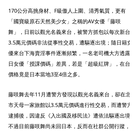
170公分高挑身材、F級傲人上圍、清秀氣質，更有
「國寶級原石天然美少女」之稱的AV女優「藤咲
舞」，日前以觀光名義來台，被警方抓包以每次新台
3.5萬元價碼非法從事性交易，遭驅逐出境；隨日籍
優來台下海賣淫事件逐漸頻繁，一名老司機大方透露
日女優「授課價碼」差異，若是「超級紅牌」，在台
價格竟是日本當地3至4倍之多。
藤咲舞去年11月遭警方發現以觀光名義來台，卻在北
市天母一家旅館以3.5萬元價碼進行性交易，而遭警
逮捕後，因違反《入出國及移民法》遭依法驅逐出境
不過目前藤咲舞尚未回日本，反而在社群公開行蹤，