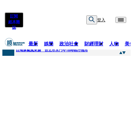
訂閱
登入
紙本雜
誌
最新
娛樂
政治社會
財經理財
人物
美
快訊
白海豚颱風來襲 台北市水門今18時執行拖吊
快訊
AKIRA台北唱到一半突收兒子告白「爸爸I LOVE YOU」 驚喜林志玲同步曝光父親節「披薩蛋糕」
快訊
獨家／TWICE Mina一進華山「天空秒變臉」！ONCE狂風暴雨死守 畫面曝光2.5萬人笑翻