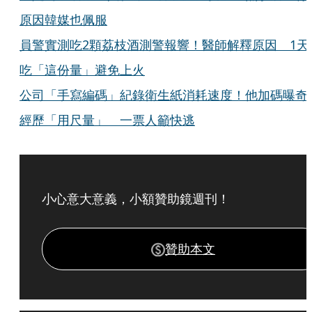
原因韓媒也佩服
員警實測吃2顆荔枝酒測警報響！醫師解釋原因 1天
吃「這份量」避免上火
公司「手寫編碼」紀錄衛生紙消耗速度！他加碼曝奇
經歷「用尺量」 一票人籲快逃
小心意大意義，小額贊助鏡週刊！
贊助本文