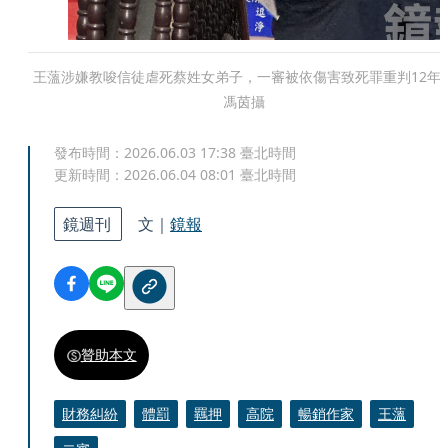
王薀涉嫌教唆信徒虐死蔡姓女弟子，一審被依傷害致死罪重判12年
馮茵攝
發布時間：
2026.06.03 17:38
臺北時間
更新時間：
2026.06.04 08:01
臺北時間
鏡週刊
文｜
鏡報
贊助本文
財務糾紛
體罰
羈押
高院
暢銷作家
王薀