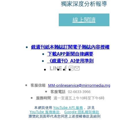
獨家深度分析報導
線上閱讀
鏡週刊紙本雜誌
訂閱電子雜誌
內容授權
下載APP
新聞自律綱要
《鏡週刊》AI使用準則
客服信箱
MM-onlineservice@mirrormedia.mg
客服電話
02-6633-3966
服務時間
週一至週五上午10時至下午6時
本網頁使用
YouTube API 服務
， 詳見
YouTube 服務條款
、
Google 隱私權與條款
瀏覽此頁面即代表您同意上述授權條款及細則