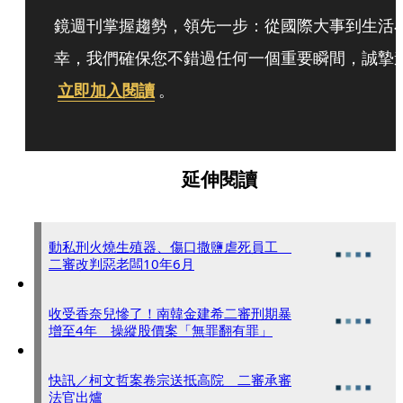
鏡週刊掌握趨勢，領先一步：從國際大事到生活
幸，我們確保您不錯過任何一個重要瞬間，誠摯
立即加入閱讀
。
延伸閱讀
動私刑火燒生殖器、傷口撒鹽虐死員工
二審改判惡老闆10年6月
收受香奈兒慘了！南韓金建希二審刑期暴
增至4年 操縱股價案「無罪翻有罪」
快訊／柯文哲案卷宗送抵高院 二審承審
法官出爐