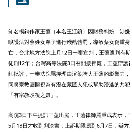
二審
知名暢銷作家王薀（本名王江鎮）因財務糾紛，涉嫌
唆護法對蔡姓女弟子進行殘酷體罰，導致蔡女傷重身
亡，台北地方法院上月12日一審宣判，王薀遭判有期
徒刑12年；台灣高等法院3日召開接押庭，王薀辯護
師批評，一審法院羈押理由渲染誇大王薀的影響力，
同將宗教團體視為有潛在藏匿人犯或幫助潛逃的共犯
「有宗教歧視之嫌」。
高院3日下午提訊王薀出庭，王薀律師羅秉成表示，
5月18日才收到判決書，上訴期限應到6月7日，辯方