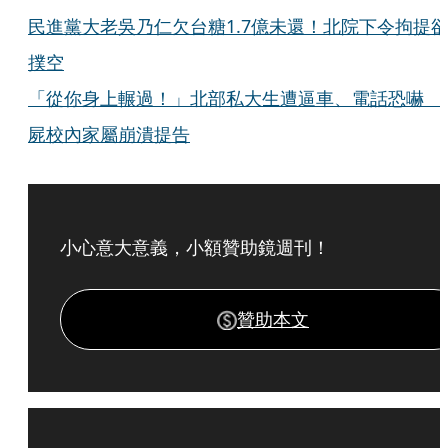
民進黨大老吳乃仁欠台糖1.7億未還！北院下令拘提
撲空
「從你身上輾過！」北部私大生遭逼車、電話恐嚇 
屍校內家屬崩潰提告
小心意大意義，小額贊助鏡週刊！
贊助本文