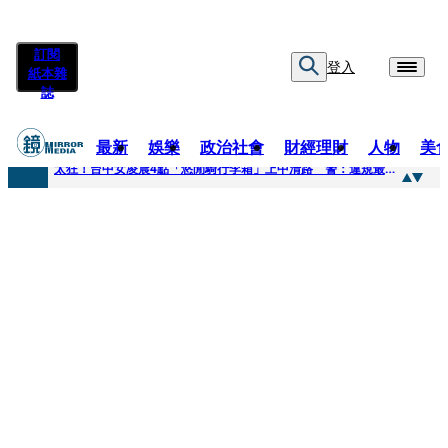
訂閱
登入
紙本雜
誌
最新
娛樂
政治社會
財經理財
人物
美
快訊
太狂！台中女凌晨4點「悠閒騎行李箱」上中清路 警：違規最高罰3600
快訊
曾為男友謝克洋開嗆邱議瑩 魏汶萱升格「蔣萬安市府發言人」
快訊
不只龍蝦牛排上桌！經濟部攜通路賣邦交國特產拚外交「食」力