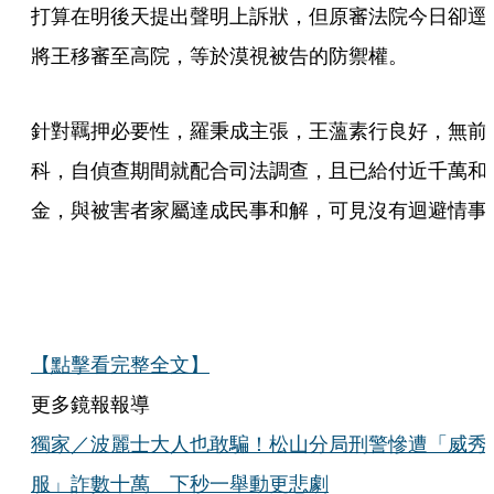
打算在明後天提出聲明上訴狀，但原審法院今日卻逕
將王移審至高院，等於漠視被告的防禦權。
針對羈押必要性，羅秉成主張，王薀素行良好，無前
科，自偵查期間就配合司法調查，且已給付近千萬和
金，與被害者家屬達成民事和解，可見沒有迴避情事
【點擊看完整全文】
更多鏡報報導
獨家／波麗士大人也敢騙！松山分局刑警慘遭「威秀
服」詐數十萬 下秒一舉動更悲劇