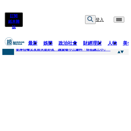
訂閱
登入
紙本雜
誌
最新
娛樂
政治社會
財經理財
人物
美
快訊
姜厚任曝女友前夫是好友 護愛嗆小三爆料「你在講三小」
快訊
劉畊宏將登《披荊斬棘》call周杰倫求救 周董「3字建議」他無奈：這不是健美比賽！
快訊
【台中戰局特輯】何欣純支持度暴增 藍營民調老劇本急救援