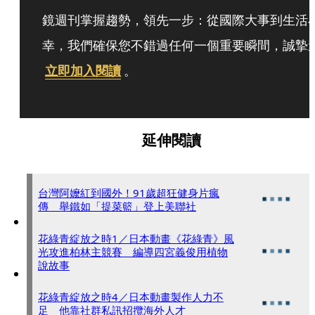
鏡週刊掌握趨勢，領先一步：從國際大事到生活
幸，我們確保您不錯過任何一個重要瞬間，誠摯
立即加入閱讀
。
延伸閱讀
台灣阿嬤紅到國外！91歲超狂健身片瘋
傳 舉鐵如「提菜籃」登上美聯社
花綠青綻放之時1／日本動畫《花綠青》風
光攻進柏林主競賽 編導四宮義俊用植物
說故事
花綠青綻放之時4／日本動畫製作人力不
足 他靠社群私訊招攬海外人才