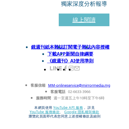
獨家深度分析報導
線上閱讀
鏡週刊紙本雜誌
訂閱電子雜誌
內容授權
下載APP
新聞自律綱要
《鏡週刊》AI使用準則
客服信箱
MM-onlineservice@mirrormedia.mg
客服電話
02-6633-3966
服務時間
週一至週五上午10時至下午6時
本網頁使用
YouTube API 服務
， 詳見
YouTube 服務條款
、
Google 隱私權與條款
瀏覽此頁面即代表您同意上述授權條款及細則