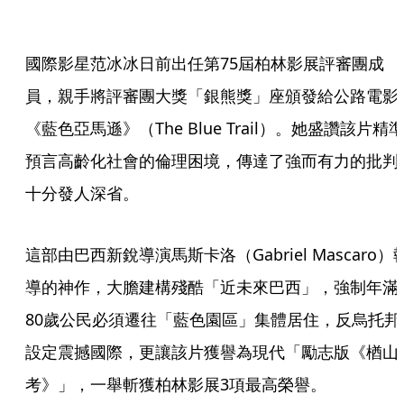
國際影星范冰冰日前出任第75屆柏林影展評審團成
員，親手將評審團大獎「銀熊獎」座頒發給公路電影
《藍色亞馬遜》（The Blue Trail）。她盛讚該片精
預言高齡化社會的倫理困境，傳達了強而有力的批判
十分發人深省。
這部由巴西新銳導演馬斯卡洛（Gabriel Mascaro）
導的神作，大膽建構殘酷「近未來巴西」，強制年滿
80歲公民必須遷往「藍色園區」集體居住，反烏托邦
設定震撼國際，更讓該片獲譽為現代「勵志版《楢山
考》」，一舉斬獲柏林影展3項最高榮譽。