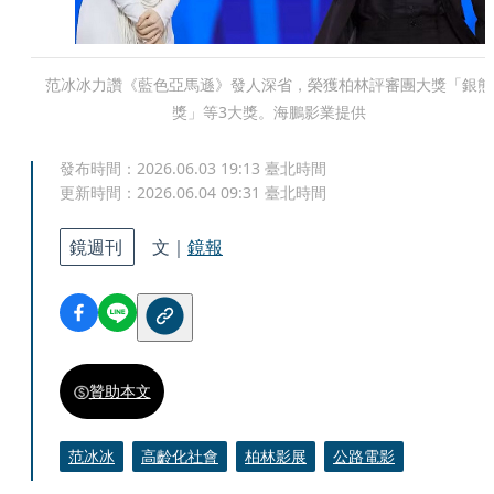
范冰冰力讚《藍色亞馬遜》發人深省，榮獲柏林評審團大獎「銀熊
獎」等3大獎。海鵬影業提供
發布時間：
2026.06.03 19:13
臺北時間
更新時間：
2026.06.04 09:31
臺北時間
鏡週刊
文｜
鏡報
贊助本文
范冰冰
高齡化社會
柏林影展
公路電影