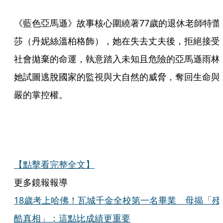
《藍色亞馬遜》故事核心圍繞著77歲的退休老師特蕾
莎（丹妮絲溫柏格飾），她在失去丈夫後，拒絕接受
社會拋棄的命運，執意踏入未知且危險的亞馬遜雨林
她試圖逃脫國家的監視與大自然的威脅，奪回生命與
嚴的掌控權。
【點擊看完整全文】
更多鏡報報導
18歲考上哈佛！瓦城千金全校第一名畢業 母揭「殘
酷真相」：這點比成績更重要