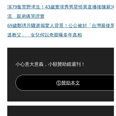
演79集荒野求生！43歲實境秀男星怪異直播後陳屍河
流 親弟痛哭證實
69歲鄭琇月驟逝揭驚人背景！公公被封「台灣最後黑
道教父」 女兒何以奇親曝多年真相
小心意大意義，小額贊助鏡週刊！
贊助本文