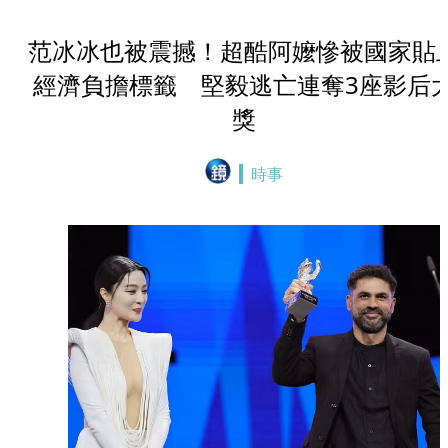
范冰冰也被震撼！超酷阿嬤慘被國家貼
經濟負擔標籤 堅毅逃亡連奪3座影后
獎
時事