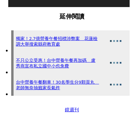
延伸閱讀
獨家！2.7億營養午餐招標涉弊案 花蓮檢
調大舉搜索縣府教育處
不只公立受惠！台中營養午餐再加碼 盧
秀燕宣布私立國中小也免費
台中營養午餐翻車！30名學生分9顆貢丸
老師無奈抽籤家長氣炸
鏡週刊