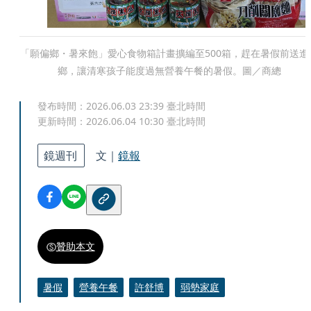
「願偏鄉・暑來飽」愛心食物箱計畫擴編至500箱，趕在暑假前送進
鄉，讓清寒孩子能度過無營養午餐的暑假。圖／商總
發布時間：
2026.06.03 23:39
臺北時間
更新時間：
2026.06.04 10:30
臺北時間
鏡週刊
文｜
鏡報
贊助本文
暑假
營養午餐
許舒博
弱勢家庭