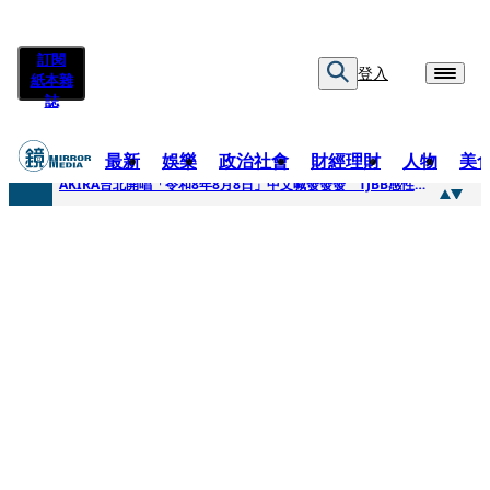
訂閱
登入
紙本雜
誌
最新
娛樂
政治社會
財經理財
人物
美
快訊
AKIRA台北開唱「令和8年8月8日」中文喊發發發 TJBB感性喊「謝謝AKIRA桑」
快訊
台灣新冠期間沒疫苗可打？ 律師列3款嗆：陳時中唯一擋的叫科興
快訊
沉寂12年…鐵肺歌后遇人生低谷 「遭親弟賞巴掌、父親出軌自己閨密」辛酸人生曝光