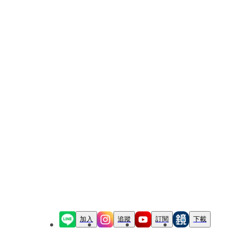
加入
追蹤
訂閱
下載