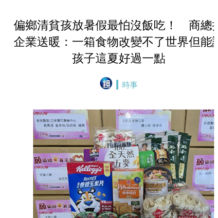
偏鄉清貧孩放暑假最怕沒飯吃！ 商總
企業送暖：一箱食物改變不了世界但能
孩子這夏好過一點
時事