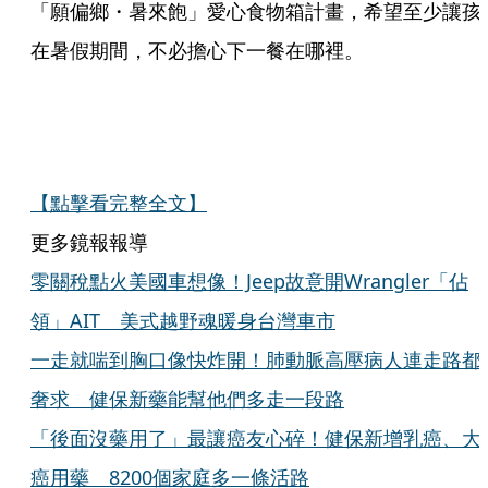
「願偏鄉・暑來飽」愛心食物箱計畫，希望至少讓孩
在暑假期間，不必擔心下一餐在哪裡。
【點擊看完整全文】
更多鏡報報導
零關稅點火美國車想像！Jeep故意開Wrangler「佔
領」AIT 美式越野魂暖身台灣車市
一走就喘到胸口像快炸開！肺動脈高壓病人連走路都
奢求 健保新藥能幫他們多走一段路
「後面沒藥用了」最讓癌友心碎！健保新增乳癌、大
癌用藥 8200個家庭多一條活路