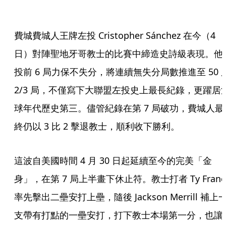
費城費城人王牌左投 Cristopher Sánchez 在今（4
日）對陣聖地牙哥教士的比賽中締造史詩級表現。他
投前 6 局力保不失分，將連續無失分局數推進至 50 
2/3 局，不僅寫下大聯盟左投史上最長紀錄，更躍居
球年代歷史第三。儘管紀錄在第 7 局破功，費城人最
終仍以 3 比 2 擊退教士，順利收下勝利。
這波自美國時間 4 月 30 日起延續至今的完美「金
身」，在第 7 局上半畫下休止符。教士打者 Ty Franc
率先擊出二壘安打上壘，隨後 Jackson Merrill 補上
支帶有打點的一壘安打，打下教士本場第一分，也讓