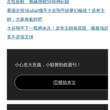
左投新猷 無緣挑戰59局神紀錄
賽揚左投Skubal攜手大谷翔平組夢幻輪值？道奇主
帥：大家會氣炸吧
大谷翔平下一戰將休兵！道奇主帥揭原因 曝最強武
竟不是指叉球
小心意大意義，小額贊助鏡週刊！
贊助本文