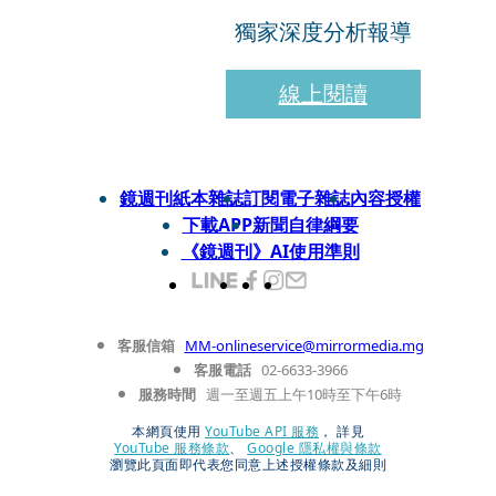
獨家深度分析報導
線上閱讀
鏡週刊紙本雜誌
訂閱電子雜誌
內容授權
下載APP
新聞自律綱要
《鏡週刊》AI使用準則
客服信箱
MM-onlineservice@mirrormedia.mg
客服電話
02-6633-3966
服務時間
週一至週五上午10時至下午6時
本網頁使用
YouTube API 服務
， 詳見
YouTube 服務條款
、
Google 隱私權與條款
瀏覽此頁面即代表您同意上述授權條款及細則