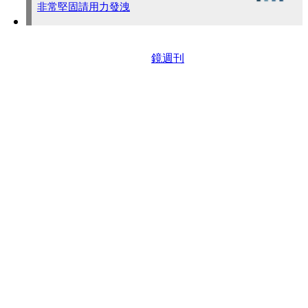
非常堅固請用力發洩
鏡週刊