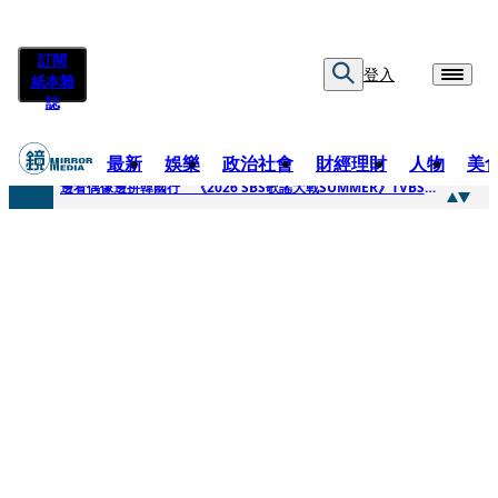
訂閱
登入
紙本雜
誌
最新
娛樂
政治社會
財經理財
人物
美
快訊
邊看偶像邊拚韓國行 《2026 SBS歌謠大戰SUMMER》TVBS直播祭追星福利
快訊
代誌大條火急跳船？ 宏碁派任李文詳接掌兆基屋管2天就喊撤出！
快訊
一句「請回去坐好」 特教生持斷掃把戳女代課老師眼睛大失血近失明