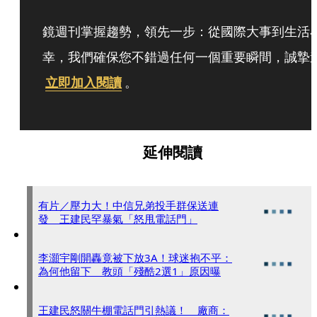
鏡週刊掌握趨勢，領先一步：從國際大事到生活
幸，我們確保您不錯過任何一個重要瞬間，誠摯
立即加入閱讀
。
延伸閱讀
有片／壓力大！中信兄弟投手群保送連
發 王建民罕暴氣「怒甩電話門」
李灝宇剛開轟竟被下放3A！球迷抱不平：
為何他留下 教頭「殘酷2選1」原因曝
王建民怒關牛棚電話門引熱議！ 廠商：