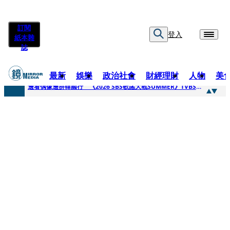
訂閱
登入
紙本雜
誌
最新
娛樂
政治社會
財經理財
人物
美
快訊
邊看偶像邊拚韓國行 《2026 SBS歌謠大戰SUMMER》TVBS直播祭追星福利
快訊
代誌大條火急跳船？ 宏碁派任李文詳接掌兆基屋管2天就喊撤出！
快訊
一句「請回去坐好」 特教生持斷掃把戳女代課老師眼睛大失血近失明