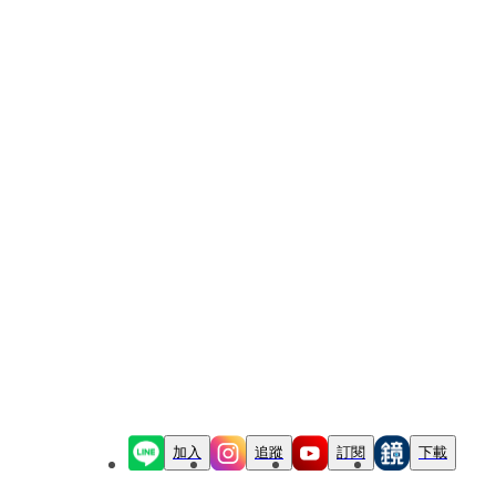
加入
追蹤
訂閱
下載