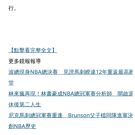
行。
【點擊看完整全文】
更多鏡報報導
波總現身NBA總決賽 見證馬刺睽違12年重返最高殿
堂
林來瘋再現！林書豪成NBA總冠軍賽分析師 開啟退
休後第二人生
尼克馬刺總冠軍賽重逢 Brunson父子檔同隊進軍決
創NBA歷史