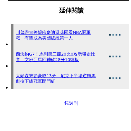
延伸閱讀
川普證實將親臨麥迪遜花園看NBA冠軍
戰 有望成為美國總統第一人
西決約G7！馬刺第三節20比0攻勢帶走比
賽 文班亞馬回神砍28分10籃板
大頭森末節豪取13分 尼克下半場逆轉馬
刺搶下總冠軍開門紅
鏡週刊