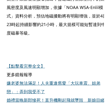
風密度及風速明顯增加，依據「NOAA WSA-Enlil模
式」資料分析，預估地磁擾動將有明顯增強，並於4
23時起持續影響約21小時，最大規模可能短暫達到中
度磁暴等級。
【點擊看完整全文】
更多鏡報報導
嫌老婆無法滿足！人夫重逢舊愛「大玩車震、姐弟
戀」：弄到我受不了
婚禮當晚新郎慘死！直升機剛起飛就墜毀 新娘目睹