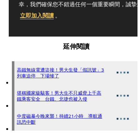
幸，我們確保您不錯過任何一個重要瞬間，誠摯
立即加入閱讀
。
延伸閱讀
高鐵無線電遭盜接！男大生發「假訊號」3
列車迫停 下場慘了
堪稱國家級駭客！男大生不只威脅上千高
鐵乘客安全 台鐵、北捷也被入侵
中度磁暴今晚來襲！持續21小時 導航通
訊恐中斷