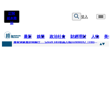
訂閱
登入
紙本雜
誌
最新
娛樂
政治社會
財經理財
人物
美
快訊
邊看偶像邊拚韓國行 《2026 SBS歌謠大戰SUMMER》TVBS直播祭追星福利
快訊
代誌大條火急跳船？ 宏碁派任李文詳接掌兆基屋管2天就喊撤出！
快訊
一句「請回去坐好」 特教生持斷掃把戳女代課老師眼睛大失血近失明