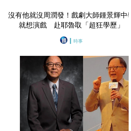
沒有他就沒周潤發！戲劇大師鍾景輝中
就想演戲 赴耶魯取「超狂學歷」
時事