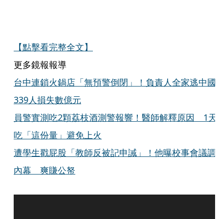
【點擊看完整全文】
更多鏡報報導
台中連鎖火鍋店「無預警倒閉」！負責人全家逃中
339人損失數億元
員警實測吃2顆荔枝酒測警報響！醫師解釋原因 1天
吃「這份量」避免上火
遭學生戳屁股「教師反被記申誡」！他曝校事會議調
內幕 爽賺公帑