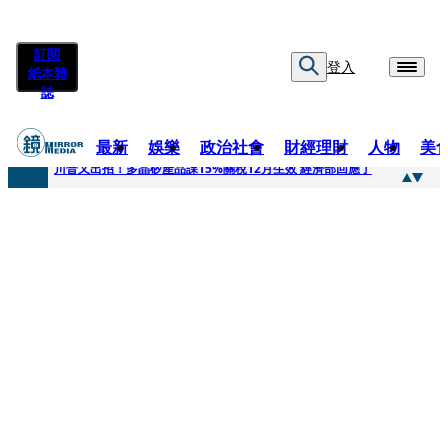
訂閱
登入
紙本雜
誌
最新
娛樂
政治社會
財經理財
人物
美
快訊
川普又出招！多晶矽產品課15%關稅12月生效 經濟部回應了
快訊
超速肇事停工一年首度受訪 廣末涼子被次子點醒！哽咽吐露：不再偽裝完美
快訊
真相一把抓／蕭敬騰 A-Lin同框有一腿 彭佳慧聞腋女青年