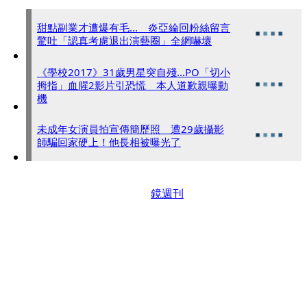
甜點副業才遭爆有毛... 炎亞綸回粉絲留言
驚吐「認真考慮退出演藝圈」全網嚇壞
《學校2017》31歲男星突自殘...PO「切小
拇指」血腥2影片引恐慌 本人道歉親曝動
機
未成年女演員拍宣傳簡歷照 遭29歲攝影
師騙回家硬上！他長相被曝光了
鏡週刊