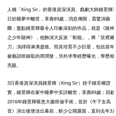
人稱「King Sir」的香港資深演員、戲劇大師鍾景輝3
日於睡夢中離世，享壽89歲，消息傳開，震驚演藝
圈；盤點鍾景輝最令人印象深刻的作品，就是《賭神
之少年賭神》，他飾演大反派「靳能」，將「笑裡藏
刀」演繹得淋漓盡致。而其培育不少巨星，包括當年
被藝訓班錄取的周潤發，另外求學經歷曝光，學歷相
亮眼。
3日香港資深演員鍾景輝（King Sir）姪子鍾至權證
實，鍾景輝在家中睡夢中安詳離世，享壽89歲；回顧
2016年鍾景輝罹患大腸癌做手術，並於《牛下女高
音》演出後便淡出幕前，鮮少公開露面，直到去年3