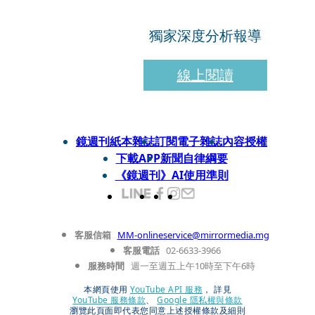
獨家深度分析報導
線上閱讀
鏡週刊紙本雜誌
訂閱電子雜誌
內容授權
下載APP
新聞自律綱要
《鏡週刊》AI使用準則
客服信箱
MM-onlineservice@mirrormedia.mg
客服電話
02-6633-3966
服務時間
週一至週五上午10時至下午6時
本網頁使用
YouTube API 服務
， 詳見
YouTube 服務條款
、
Google 隱私權與條款
瀏覽此頁面即代表您同意上述授權條款及細則