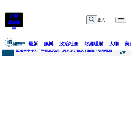
訂閱
登入
紙本雜
誌
最新
娛樂
政治社會
財經理財
人物
美
快訊
超速肇事停工一年首度受訪 廣末涼子被次子點醒！哽咽吐露：不再偽裝完美
快訊
暗黑界轉戰科技圈！前AV女優當工程師 接單「網站製作」
快訊
鼻酸畫面曝...獨居飼主猝逝！13愛犬伴屍多日未啃食 忠犬挨餓「死守遺體」警戒護主惹淚