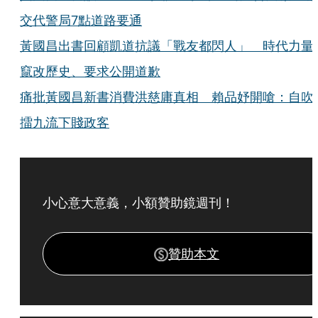
交代警局7點道路要通
黃國昌出書回顧凱道抗議「戰友都閃人」 時代力量
竄改歷史、要求公開道歉
痛批黃國昌新書消費洪慈庸真相 賴品妤開嗆：自吹
擂九流下賤政客
小心意大意義，小額贊助鏡週刊！
贊助本文