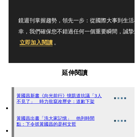
鏡週刊掌握趨勢，領先一步：從國際大事到生活
幸，我們確保您不錯過任何一個重要瞬間，誠摯
立即加入閱讀
。
延伸閱讀
黃國昌新書《向光前行》憶凱道抗議「3人
不見了」 時力批竄改歷史：道歉下架
黃國昌出書「洗大家記憶」 他列時間
點：下令抓黃國昌的是柯文哲