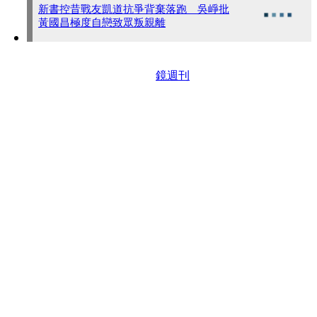
新書控昔戰友凱道抗爭背棄落跑 吳崢批
黃國昌極度自戀致眾叛親離
鏡週刊