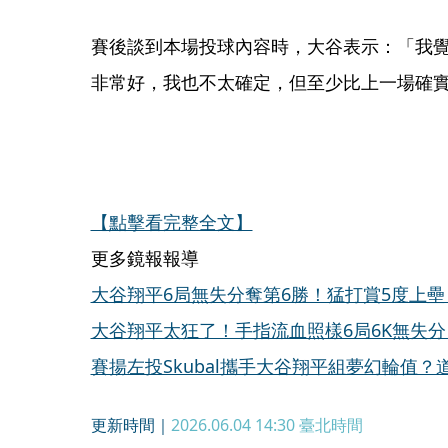
賽後談到本場投球內容時，大谷表示：「我
非常好，我也不太確定，但至少比上一場確
【點擊看完整全文】
更多鏡報報導
大谷翔平6局無失分奪第6勝！猛打賞5度上壘
大谷翔平太狂了！手指流血照樣6局6K無失分 
賽揚左投Skubal攜手大谷翔平組夢幻輪值
更新時間｜
2026.06.04 14:30
臺北時間