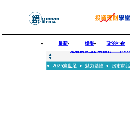
最新
娛樂
政治社會
快訊
邊看偶像邊拚韓國行 《2026
2026瘋世足
快訊
魅力基隆
房市熱
代誌大條火急跳船？ 宏碁派
快訊
一句「請回去坐好」 特教生