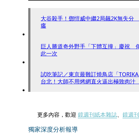
大谷殺手！鄧愷威中繼2局飆2K無失分
癟
巨人勝道奇外野手「下體互撞」慶祝 
此一次
試吃筆記／東京最難訂燒鳥店「TORIKAZE
台北！大師不用烤網直火逼出極致肉汁
都驚豔
更多內容，歡迎
鏡週刊紙本雜誌
、
鏡週
獨家深度分析報導