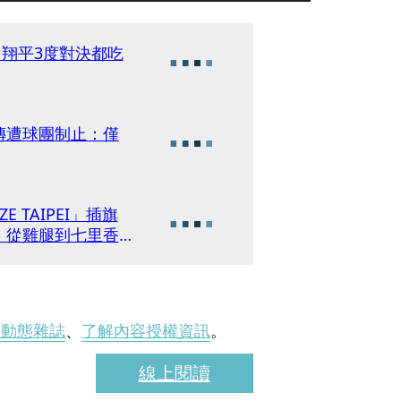
 翔平3度對決都吃
傳遭球團制止：僅
 TAIPEI」插旗
 從雞腿到七里香
刊動態雜誌
、
了解內容授權資訊
。
線上閱讀