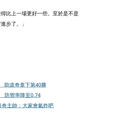
覺得比上一場更好一些。至於是不是
實進步了。」
 助道奇拿下第40勝
防禦率降至0.74
？道奇主帥：大家會氣炸吧