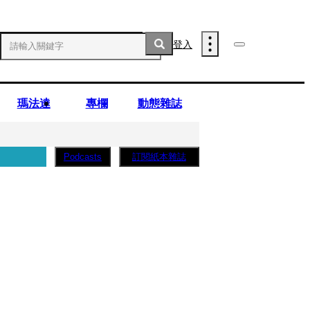
登入
瑪法達
專欄
動態雜誌
訂閱紙本雜誌
Podcasts