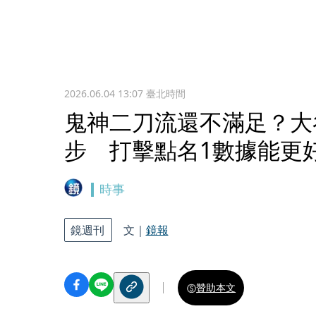
2026.06.04 13:07
臺北時間
鬼神二刀流還不滿足？大
步 打擊點名1數據能更
時事
鏡週刊
文｜
鏡報
贊助本文