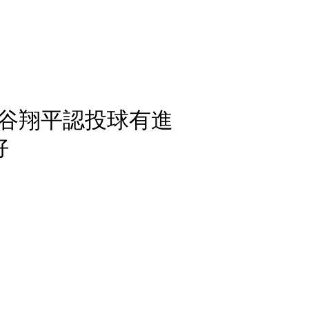
谷翔平認投球有進
好