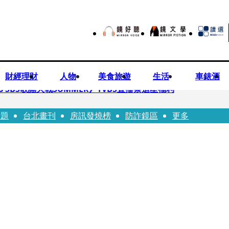
財經理財
人物
美食旅遊
生活
車錶酒
 SBS歌謠大戰SUMMER》TVBS直播祭追星福利
話題
台北畫刊
房訊發燒榜
防詐鏡區
更多
任李文詳接掌兆基屋管2天就喊撤出！
持斷掃把戳女代課老師眼睛大失血近失明