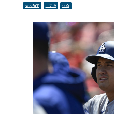
大谷翔平
二刀流
道奇