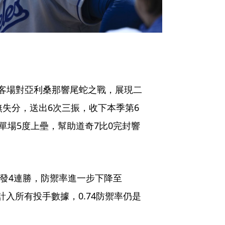
客場對亞利桑那響尾蛇之戰，展現二
無失分，送出6次三振，收下本季第6
單場5度上壘，幫助道奇7比0完封響
先發4連勝，防禦率進一步下降至
計入所有投手數據，0.74防禦率仍是