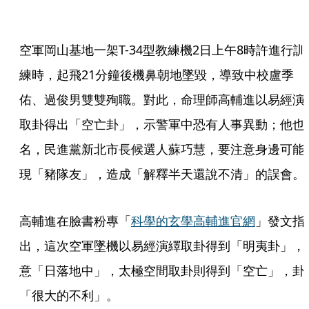
空軍岡山基地一架T-34型教練機2日上午8時許進行訓
練時，起飛21分鐘後機鼻朝地墜毀，導致中校盧季
佑、過俊男雙雙殉職。對此，命理師高輔進以易經演
取卦得出「空亡卦」，示警軍中恐有人事異動；他也
名，民進黨新北市長候選人蘇巧慧，要注意身邊可能
現「豬隊友」，造成「解釋半天還說不清」的誤會。
高輔進在臉書粉專「
科學的玄學高輔進官網
」發文指
出，這次空軍墜機以易經演繹取卦得到「明夷卦」，
意「日落地中」，太極空間取卦則得到「空亡」，卦
「很大的不利」。