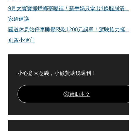
9月大寶寶抓蟑螂塞嘴裡！新手媽只拿出1條腿崩潰...
家給建議
國道休息站停車睡覺恐吃1200元罰單！駕駛族力挺：
別貪小便宜
小心意大意義，小額贊助鏡週刊！
贊助本文