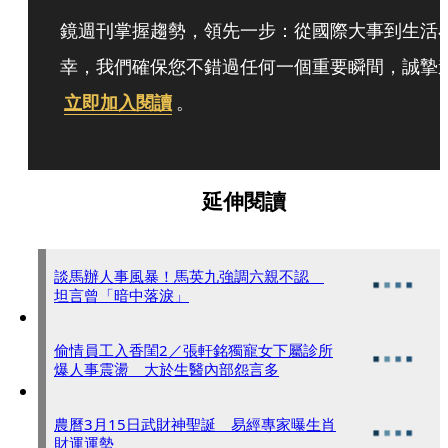
鏡週刊掌握趨勢，領先一步：從國際大事到生活
幸，我們確保您不錯過任何一個重要瞬間，誠摯
立即加入閱讀
。
延伸閱讀
談馬辦人事風暴！馬英九強調六親不認
坦言曾「暗中落淚」
偷情員工入香閨2／張軒銘獨寵女下屬診所
爆人事震盪 大於生醫內部怨言多
農曆3月15日武財神聖誕 易經專家曝生肖
財運運勢