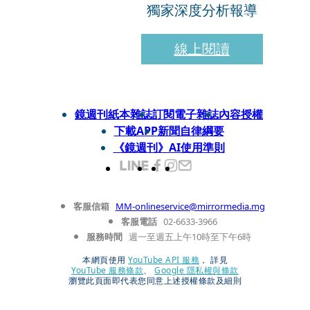
獨家深度分析報導
線上閱讀
鏡週刊紙本雜誌
訂閱電子雜誌
內容授權
下載APP
新聞自律綱要
《鏡週刊》AI使用準則
客服信箱
MM-onlineservice@mirrormedia.mg
客服電話
02-6633-3966
服務時間
週一至週五上午10時至下午6時
本網頁使用
YouTube API 服務
， 詳見
YouTube 服務條款
、
Google 隱私權與條款
瀏覽此頁面即代表您同意上述授權條款及細則