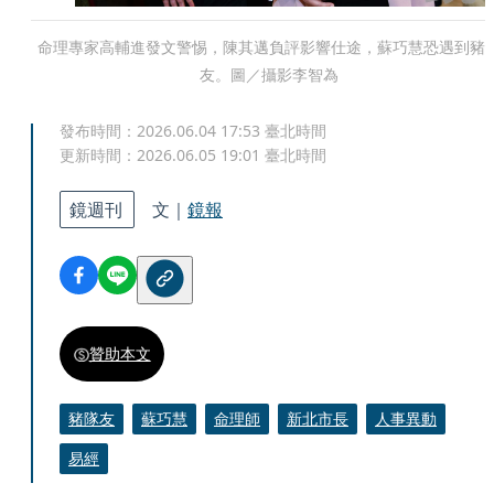
命理專家高輔進發文警惕，陳其邁負評影響仕途，蘇巧慧恐遇到豬
友。圖／攝影李智為
發布時間：
2026.06.04 17:53
臺北時間
更新時間：
2026.06.05 19:01
臺北時間
鏡週刊
文｜
鏡報
贊助本文
豬隊友
蘇巧慧
命理師
新北市長
人事異動
易經