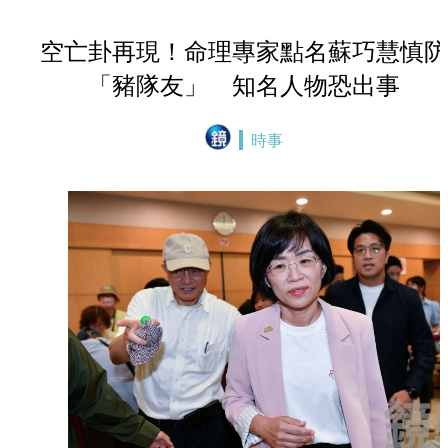
空亡卦再現！命理專家點名蘇巧慧慎防
「豬隊友」 知名人物恐出事
時事