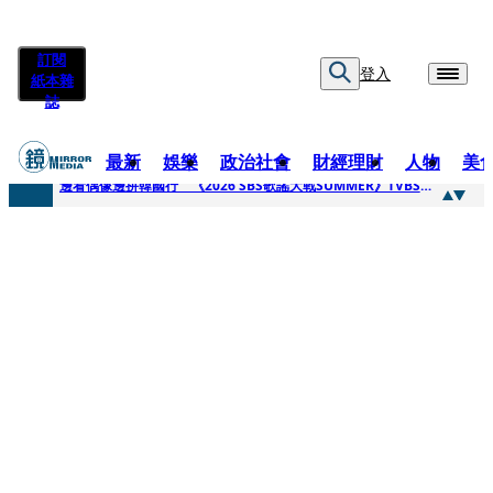
訂閱
登入
紙本雜
誌
最新
娛樂
政治社會
財經理財
人物
美
快訊
邊看偶像邊拚韓國行 《2026 SBS歌謠大戰SUMMER》TVBS直播祭追星福利
快訊
代誌大條火急跳船？ 宏碁派任李文詳接掌兆基屋管2天就喊撤出！
快訊
一句「請回去坐好」 特教生持斷掃把戳女代課老師眼睛大失血近失明