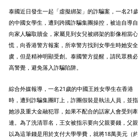
泰國近日發生一起「虛擬綁架」的詐騙案，一名21歲
的中國女學生，遭到跨國詐騙集團操控，被迫自導自
向家人騙取贖金，家屬見到女兒被綁架的影像相當心
慌，向香港警方報案，所幸警方找到女學生時她安全
虞，但是精神明顯受創。泰國警方提醒，請民眾務必
高警覺，避免落入詐騙陷阱。
綜合外媒報導，一名21歲的中國王姓女學生在香港
時，遭到詐騙集團盯上，詐團假裝是執法人員，並指
她涉及重大金融犯罪，如果不配合的話家人會受到牽
連。為了洗清罪名，王女被指示要向父親要錢，父親
以為這筆錢是用於支付大學學費，就將18萬美元（約