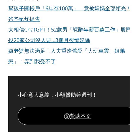
幫孩子開帳戶「6年存100萬」 竟被媽媽全部領光！
爸爸氣炸提告
太相信ChatGPT！52歲男「裸辭年薪百萬工作」履歷
投20家公司沒人要…3個月後慘況曝
嫌老婆無法滿足！人夫重逢舊愛「大玩車震、姐弟
戀」：弄到我受不了
小心意大意義，小額贊助鏡週刊！
贊助本文