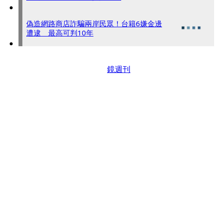
偽造網路商店詐騙兩岸民眾！台籍6嫌金邊
遭逮 最高可判10年
鏡週刊