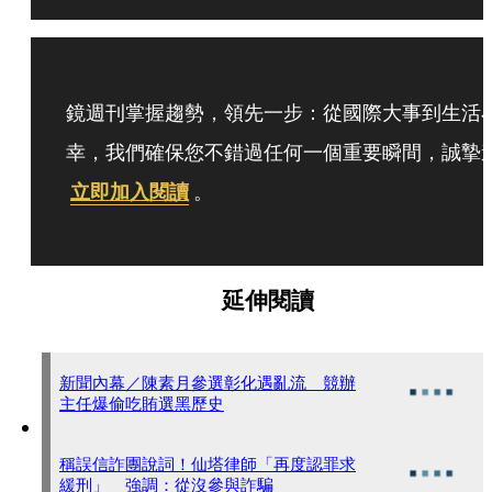
鏡週刊掌握趨勢，領先一步：從國際大事到生活
幸，我們確保您不錯過任何一個重要瞬間，誠摯
立即加入閱讀
。
延伸閱讀
新聞內幕／陳素月參選彰化遇亂流 競辦
主任爆偷吃賄選黑歷史
稱誤信詐團說詞！仙塔律師「再度認罪求
緩刑」 強調：從沒參與詐騙