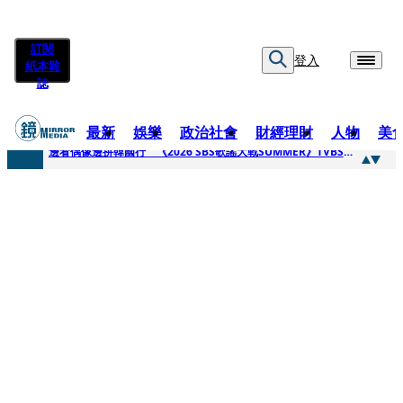
訂閱
登入
紙本雜
誌
最新
娛樂
政治社會
財經理財
人物
美
快訊
邊看偶像邊拚韓國行 《2026 SBS歌謠大戰SUMMER》TVBS直播祭追星福利
快訊
代誌大條火急跳船？ 宏碁派任李文詳接掌兆基屋管2天就喊撤出！
快訊
一句「請回去坐好」 特教生持斷掃把戳女代課老師眼睛大失血近失明