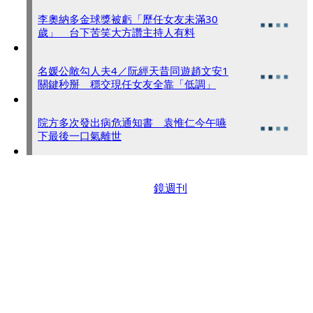
李奧納多金球獎被虧「歷任女友未滿30
歲」 台下苦笑大方讚主持人有料
名媛公敵勾人夫4／阮經天昔同遊趙文安1
關鍵秒掰 穩交現任女友全靠「低調」
院方多次發出病危通知書 袁惟仁今午嚥
下最後一口氣離世
鏡週刊