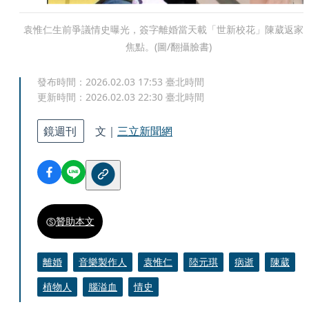
袁惟仁生前爭議情史曝光，簽字離婚當天載「世新校花」陳葳返家
焦點。(圖/翻攝臉書)
發布時間：
2026.02.03 17:53
臺北時間
更新時間：
2026.02.03 22:30
臺北時間
鏡週刊
文｜
三立新聞網
贊助本文
離婚
音樂製作人
袁惟仁
陸元琪
病逝
陳葳
植物人
腦溢血
情史