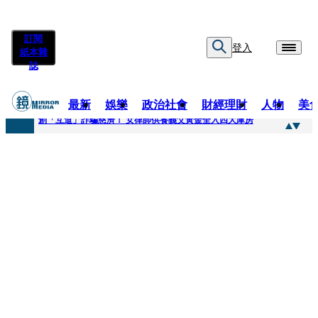
訂閱
登入
紙本雜
誌
最新
娛樂
政治社會
財經理財
人物
美
快訊
創「互道」詐騙慈濟！ 女律師供養義父黃金全入四大庫房
快訊
前時力黨魁表態「反對刪公視預算」 盼在野三思：改凍結處理受質疑項目
快訊
六強片齊聚桃影 小薰《祖先鬼》回桃影娘家 《長安的荔枝》桃影加映一票難求