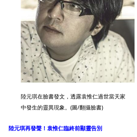
陸元琪在臉書發文，透露袁惟仁過世當天家
中發生的靈異現象。(圖/翻攝臉書)
陸元琪再發聲！袁惟仁臨終前顯靈告別