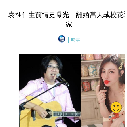
袁惟仁生前情史曝光 離婚當天載校花
家
時事