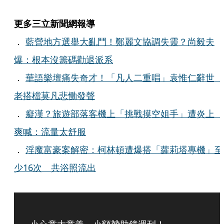
更多三立新聞網報導
．
藍營地方選舉大亂鬥！鄭麗文協調失靈？尚毅夫
爆：根本沒籌碼勸退派系
．
華語樂壇痛失奇才！「凡人二重唱」袁惟仁辭世
老搭檔莫凡悲慟發聲
．
癡漢？旅遊部落客機上「挑戰摸空姐手」遭炎上
爽喊：流量太舒服
．
淫魔富豪案解密：柯林頓遭爆搭「蘿莉塔專機」至
少16次 共浴照流出