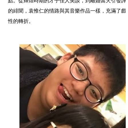
點。從輝煌時期的才子佳人美談，到離婚當天引發譁
的緋聞，袁惟仁的情路與其音樂作品一樣，充滿了戲
性的轉折。