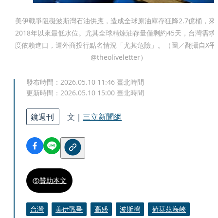
美伊戰爭阻礙波斯灣石油供應，造成全球原油庫存狂降2.7億桶，來
2018年以來最低水位。尤其全球精煉油存量僅剩約45天，台灣需求
度依賴進口，遭外商投行點名情況「尤其危險」。（圖／翻攝自X平
@theoliveletter）
發布時間：
2026.05.10 11:46
臺北時間
更新時間：
2026.05.10 15:00
臺北時間
鏡週刊
文｜
三立新聞網
贊助本文
台灣
美伊戰爭
高盛
波斯灣
荷莫茲海峽