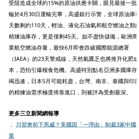
受阻造成全球約15%的原油供應卡關，眼見最後一批
輪於4月30日運輸完畢，高盛銀行示警，全球原油庫
天數剩約110天，輕油、液化石油氣和航空燃油之類
精煉油庫存，更是僅剩45天。如不盡快儲備，歐洲商
業航空燃油存量，最快6月即會跌破國際能源總署
（IAEA）的23天警戒線，天然氣匱乏也將推升化肥成
本，恐怕引爆糧食危機。高盛特別點名亞洲多國庫存
竭迅速，日本5月可能耗盡，台灣、南非、泰國與印
的精煉油需求極度倚靠進口，則被評為受創最深。
更多三立新聞網報導
．
川習會前下馬威？美國因「一理由」制裁3家中國
業