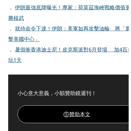
．
伊朗最強底牌曝光！專家：荷莫茲海峽戰略價值更
勝核武
．
就待命令下達！伊朗：美軍如再攻擊油輪 將「重
擊美國中心」
．
暑假衝香港迪士尼！皮克斯派對6月登場 加4百
玩1天
小心意大意義，小額贊助鏡週刊！
贊助本文