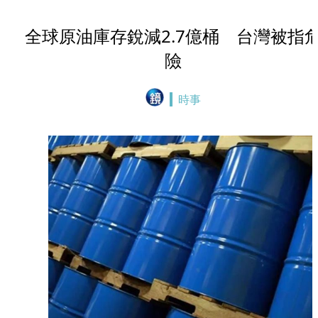
全球原油庫存銳減2.7億桶 台灣被指
險
時事