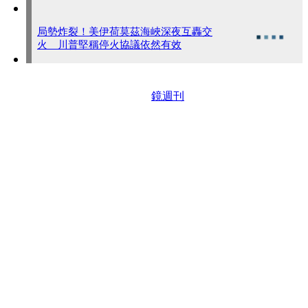
局勢炸裂！美伊荷莫茲海峽深夜互轟交
火 川普堅稱停火協議依然有效
鏡週刊