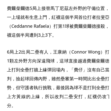
費爾柴爾德5局上接替馬丁尼茲左外野的守備位置，
一上場就有生意上門，紅襪這個半局首位打者拉斐亞
（Ceddanne Rafaela）打第1球被費爾柴爾德接殺，
襪這個半局遭到3上3下。
6局上2出局二壘有人，王康納（Connor Wong）打
1顆左外野方向深遠飛球，這球直接越過費爾柴爾德
上打到全壘打牆上緣彈回場內，「費仔」沒有自己當
判，撿起球回傳內野，雖然壘審第一時間比出全壘打
勢，但守護者執行挑戰，最後因為球不是打到全壘打
上方黃線的上緣，所以改判二壘安打，紅襪仍攻下
分。