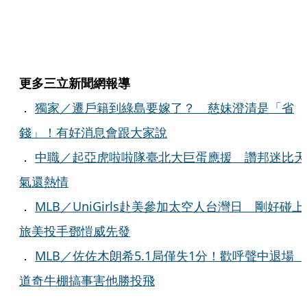
更多三立新聞網報導
．
獨家／遷戶籍到綠島要嫁了？ 慈妹澄清是「省
錢」！有好消息會跟大家說
．
中職／起亞虎啦啦隊臺北大巨蛋應援 讚邦迷比天
氣還熱情
．
MLB／UniGirls赴美參加太空人台灣日 剛好碰上
旅美投手鄧愷威先發
．
MLB／佐佐木朗希5.1局僅失1分！歡呼聲中退場
道奇牛棚搞事害他勝投飛