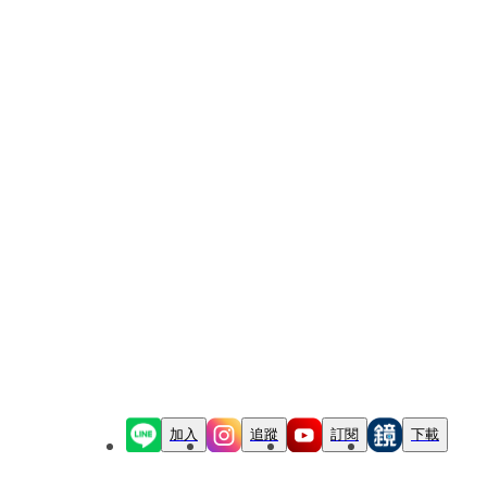
加入
追蹤
訂閱
下載