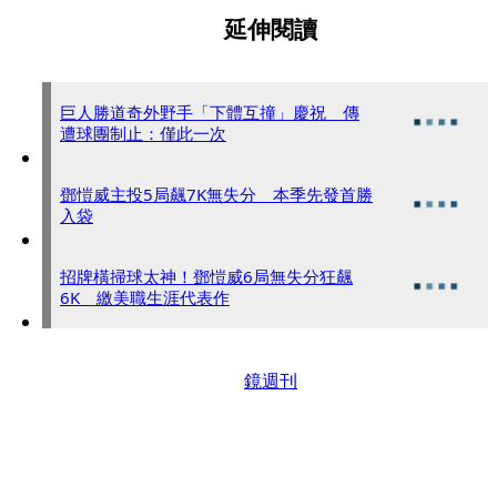
延伸閱讀
巨人勝道奇外野手「下體互撞」慶祝 傳
遭球團制止：僅此一次
鄧愷威主投5局飆7K無失分 本季先發首勝
入袋
招牌橫掃球太神！鄧愷威6局無失分狂飆
6K 繳美職生涯代表作
鏡週刊