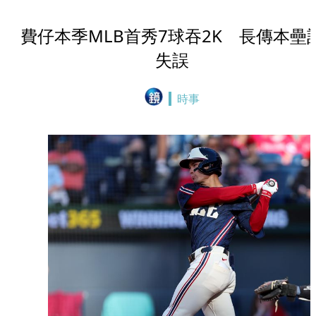
費仔本季MLB首秀7球吞2K 長傳本壘
失誤
時事