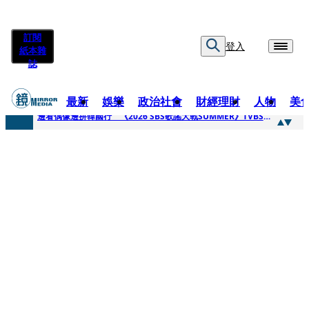
訂閱
登入
紙本雜
誌
最新
娛樂
政治社會
財經理財
人物
美
快訊
邊看偶像邊拚韓國行 《2026 SBS歌謠大戰SUMMER》TVBS直播祭追星福利
快訊
代誌大條火急跳船？ 宏碁派任李文詳接掌兆基屋管2天就喊撤出！
快訊
一句「請回去坐好」 特教生持斷掃把戳女代課老師眼睛大失血近失明