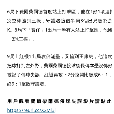
6局下費爾柴爾德首度站上打擊區，他在1好1壞連揮
次空棒遭到三振，守護者這個半局3個出局數都是
K。8局下「費仔」1出局一壘有人站上打擊區，他慘
「3球三振」。
9局上紅襪1出局攻佔滿壘，又輪到王康納，他這次
把球打到左外野，費爾柴爾德接球後長傳本壘沒傳好
被記了傳球失誤，紅襪再攻下2分拉開比數成6：1，
終9：1擊敗守護者。
用戶觀看費爾柴爾德傳球失誤影片請點此
https://reurl.cc/X2Ml3j