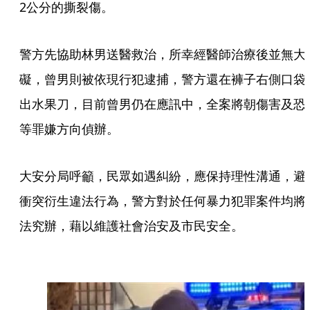
2公分的撕裂傷。
警方先協助林男送醫救治，所幸經醫師治療後並無大
礙，曾男則被依現行犯逮捕，警方還在褲子右側口袋
出水果刀，目前曾男仍在應訊中，全案將朝傷害及恐
等罪嫌方向偵辦。
大安分局呼籲，民眾如遇糾紛，應保持理性溝通，避
衝突衍生違法行為，警方對於任何暴力犯罪案件均將
法究辦，藉以維護社會治安及市民安全。