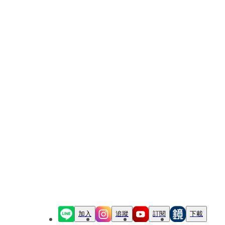
加入
追蹤
訂閱
下載