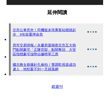
延伸閱讀
北市公車意外！司機疑未等乘客站穩就起
步 9旬翁重摔命危
房市交易情報／永慶房屋揭密北市五大熱
門點閱豪宅「正隆官邸」點閱奪冠 大安
區指標豪宅強勢佔據榜單三席
國北教女廁爆針孔偷拍！警調監視器成功
逮人 他犯案不到一天就落網
鏡週刊