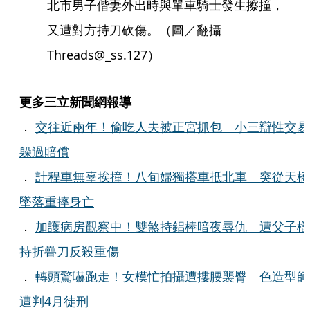
北市男子偕妻外出時與單車騎士發生擦撞，
又遭對方持刀砍傷。（圖／翻攝
Threads@_ss.127）
更多三立新聞網報導
．
交往近兩年！偷吃人夫被正宮抓包 小三辯性交易
躲過賠償
．
計程車無辜挨撞！八旬婦獨搭車抵北車 突從天橋
墜落重摔身亡
．
加護病房觀察中！雙煞持鋁棒暗夜尋仇 遭父子檔
持折疊刀反殺重傷
．
轉頭驚嚇跑走！女模忙拍攝遭摟腰襲臀 色造型師
遭判4月徒刑