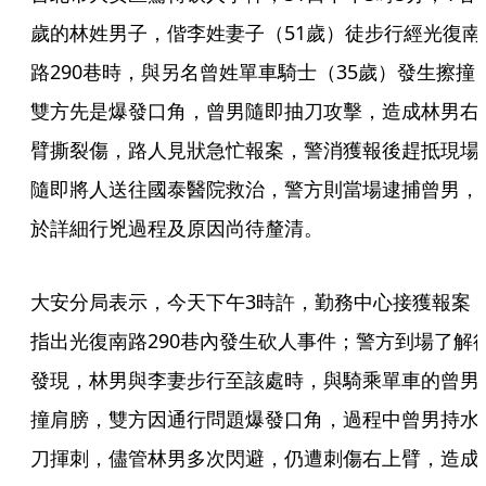
歲的林姓男子，偕李姓妻子（51歲）徒步行經光復南
路290巷時，與另名曾姓單車騎士（35歲）發生擦撞
雙方先是爆發口角，曾男隨即抽刀攻擊，造成林男右
臂撕裂傷，路人見狀急忙報案，警消獲報後趕抵現場
隨即將人送往國泰醫院救治，警方則當場逮捕曾男，
於詳細行兇過程及原因尚待釐清。
大安分局表示，今天下午3時許，勤務中心接獲報案
指出光復南路290巷內發生砍人事件；警方到場了解
發現，林男與李妻步行至該處時，與騎乘單車的曾男
撞肩膀，雙方因通行問題爆發口角，過程中曾男持水
刀揮刺，儘管林男多次閃避，仍遭刺傷右上臂，造成