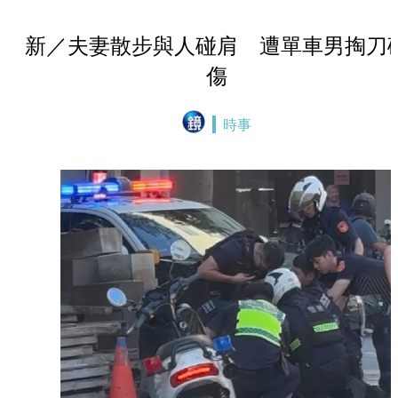
新／夫妻散步與人碰肩 遭單車男掏刀
傷
時事