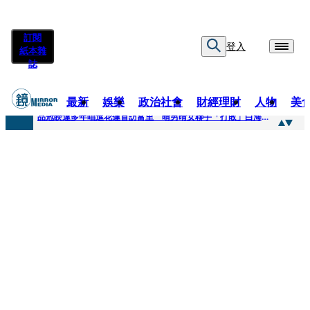
訂閱
登入
紙本雜
誌
最新
娛樂
政治社會
財經理財
人物
美
快訊
品冠睽違多年唱進花蓮首訪富里 晴男晴女聯手「打敗」白海豚颱風
快訊
【台中戰局特輯】何欣純支持度暴增 藍營民調老劇本急救援
快訊
natori再訪台北人氣爆棚 〈Overdose〉一響全場尖叫「I Love You Taipei」