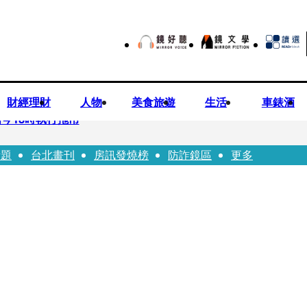
財經理財
人物
美食旅遊
生活
車錶酒
今18時執行拖吊
話題
台北畫刊
房訊發燒榜
防詐鏡區
更多
子告白「爸爸I LOVE YOU」 驚喜林志玲同步曝光父親節「披
華山「天空秒變臉」！ONCE狂風暴雨死守 畫面曝光2.5萬人笑翻