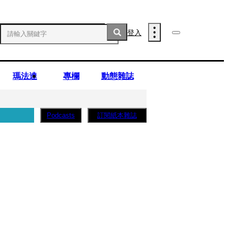
登入
瑪法達
專欄
動態雜誌
訂閱紙本雜誌
Podcasts
薩蛋糕」