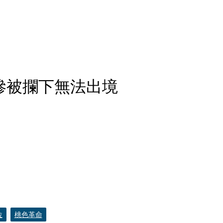
慘被攔下無法出境
位
桃色革命