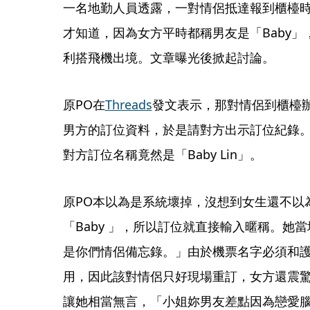
一名地勤人員透露，一對情侶抵達報到櫃檯
才知道，因為女方平時都稱男友是「Baby」
利搭飛機出境。文章曝光後掀起討論。
原PO在
Threads
發文表示，那對情侶到櫃檯
男方的訂位資料，於是請對方出示訂位紀錄
對方訂位名稱竟然是「Baby Lin」。
原PO本以為是系統壞掉，沒想到女生還不以
「Baby 」，所以訂位就直接輸入暱稱。她
是你們情侶備忘錄。」由於機票名字必須和
用，因此該對情侶只好現場重訂，女方還震驚
讓她相當無言，「小姐妳男友差點因為戀愛