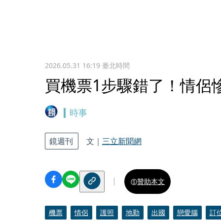
2026.05.31 16:19
臺北時間
買機票1步驟錯了！情侶
時事
鏡週刊
文｜
三立新聞網
贊助本文
機票
情侶
護照
地勤
出國
戀愛腦
訂