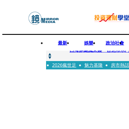
最新
娛樂
政治社會
快訊
白海豚颱風來襲 台北市水門
2026瘋世足
快訊
魅力基隆
房市熱
AKIRA台北唱到一半突收兒
快訊
獨家／TWICE Mina一進