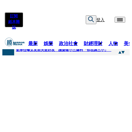
訂閱
登入
紙本雜
誌
最新
娛樂
政治社會
財經理財
人物
美
快訊
姜厚任曝女友前夫是好友 護愛嗆小三爆料「你在講三小」
快訊
劉畊宏將登《披荊斬棘》call周杰倫求救 周董「3字建議」他無奈：這不是健美比賽！
快訊
【台中戰局特輯】何欣純支持度暴增 藍營民調老劇本急救援