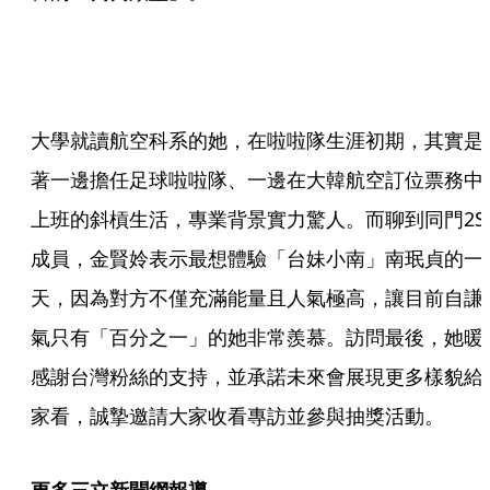
大學就讀航空科系的她，在啦啦隊生涯初期，其實是
著一邊擔任足球啦啦隊、一邊在大韓航空訂位票務中
上班的斜槓生活，專業背景實力驚人。而聊到同門2S
成員，金賢姈表示最想體驗「台妹小南」南珉貞的一
天，因為對方不僅充滿能量且人氣極高，讓目前自謙
氣只有「百分之一」的她非常羨慕。訪問最後，她暖
感謝台灣粉絲的支持，並承諾未來會展現更多樣貌給
家看，誠摯邀請大家收看專訪並參與抽獎活動。