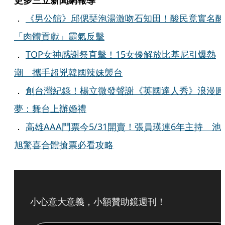
更多三立新聞網報導
．
《男公館》邱偲琹泡湯激吻石知田！酸民竟實名酸
「肉體貢獻」霸氣反擊
．
TOP女神感謝祭直擊！15女優解放比基尼引爆熱
潮 攜手超兇韓國辣妹襲台
．
創台灣紀錄！楊立微發聲謝《英國達人秀》浪漫圓
夢：舞台上辦婚禮
．
高雄AAA門票今5/31開賣！張員瑛連6年主持 池
旭驚喜合體搶票必看攻略
小心意大意義，小額贊助鏡週刊！