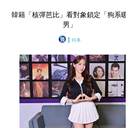
韓籍「核彈芭比」看對象鎖定「狗系暖
男」
時事