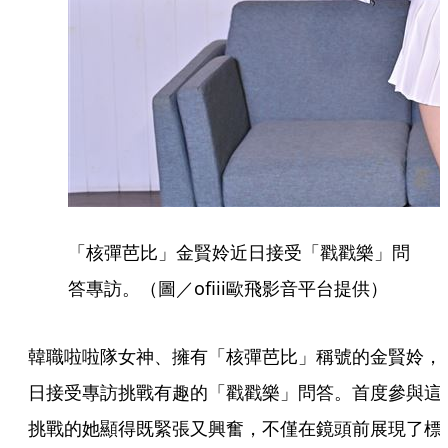
「核彈芭比」金賢姈近日接受「戳戳樂」問
答專訪。（圖／ofiii歐飛影音平台提供）
韓職啦啦隊女神、擁有「核彈芭比」稱號的金賢姈，
日接受專訪挑戰有趣的「戳戳樂」問答。首度參與這
挑戰的她顯得既緊張又興奮，不僅在鏡頭前展現了標