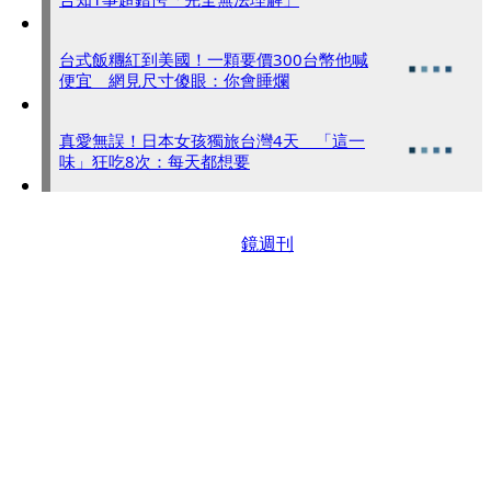
台式飯糰紅到美國！一顆要價300台幣他喊
便宜 網見尺寸傻眼：你會睡爛
真愛無誤！日本女孩獨旅台灣4天 「這一
味」狂吃8次：每天都想要
鏡週刊