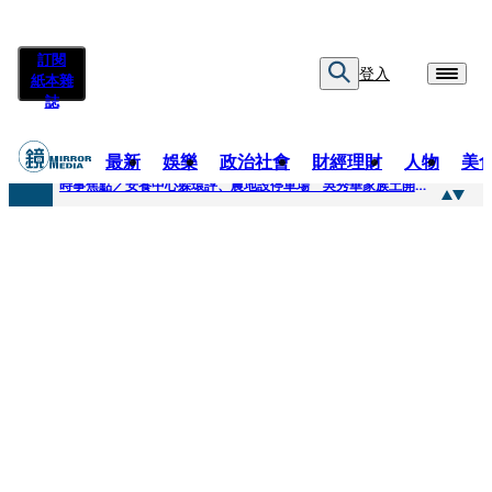
訂閱
登入
紙本雜
誌
最新
娛樂
政治社會
財經理財
人物
美
快訊
時事焦點／安養中心躲環評、農地設停車場 吳秀華家族土開爭議連環爆
快訊
凌晨曬懷念照惹哭網友 米可白感性告白：媽媽愛妳
快訊
有人利用上人信任掏空慈濟？ 張景森提2建議：這是在保護慈濟