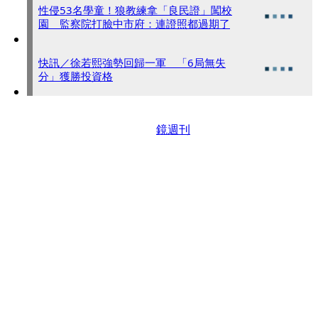
性侵53名學童！狼教練拿「良民證」闖校
園 監察院打臉中市府：連證照都過期了
快訊／徐若熙強勢回歸一軍 「6局無失
分」獲勝投資格
鏡週刊