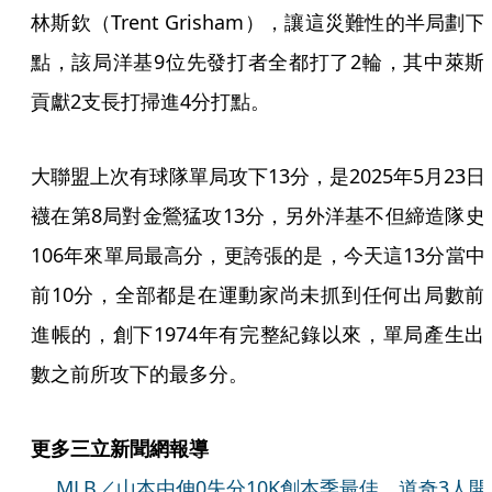
林斯欽（Trent Grisham），讓這災難性的半局劃下
點，該局洋基9位先發打者全都打了2輪，其中萊斯
貢獻2支長打掃進4分打點。
大聯盟上次有球隊單局攻下13分，是2025年5月23日
襪在第8局對金鶯猛攻13分，另外洋基不但締造隊史
106年來單局最高分，更誇張的是，今天這13分當中
前10分，全部都是在運動家尚未抓到任何出局數前
進帳的，創下1974年有完整紀錄以來，單局產生出
數之前所攻下的最多分。
更多三立新聞網報導
．
MLB／山本由伸0失分10K創本季最佳 道奇3人開