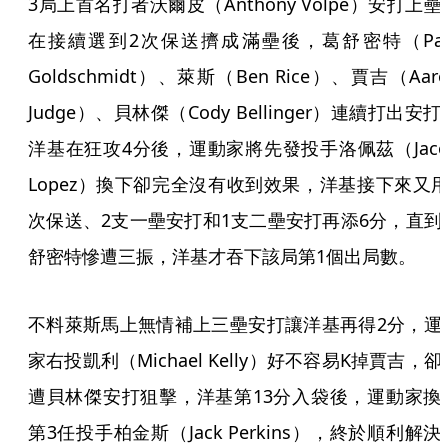
3局上首名打者沃爾皮（Anthony Volpe）安打上壘
在接續選到2次保送擠成滿壘後，葛舒密特（Pau
Goldschmidt）、萊斯（Ben Rice）、賈吉（Aaro
Judge）、貝林傑（Cody Bellinger）連續打出安打
洋基在狂攻4分後，運動家將先發投手洛佩茲（Jaco
Lopez）換下卻完全沒有收到效果，洋基接下來又用
次保送、2支一壘安打和1支二壘安打再添6分，直到
舒密特慘遭三振，洋基才吞下該局第1個出局數。
不料萊斯馬上無情補上三壘安打讓洋基再得2分，運
家右投凱利（Michael Kelly）好不容易K掉賈吉，卻
遭貝林傑安打狙擊，洋基第13分入袋後，運動家換
第3任投手柏金斯（Jack Perkins），終於順利解決