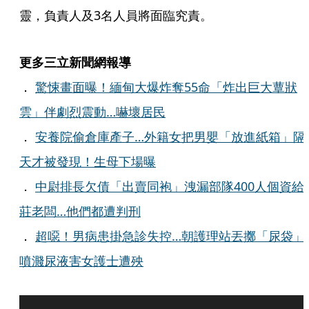
靈，負責人及3名人員將面臨究責。
更多三立新聞網報導
．
驚悚畫面曝！緬甸大爆炸奪55命「炸出巨大蕈狀
雲」伴劇烈震動…嚇壞居民
．
安養院偷倉庫產子…外籍女把男嬰「放進紙箱」隔
天才被發現！生母下場曝
．
中尉排長欠債「出賣同袍」洩漏部隊400人個資給
莊老闆…他們都遭判刑
．
超噁！男病患掛急診失控…朝護理站丟擲「尿袋」
噴濺尿液害女護士遭殃