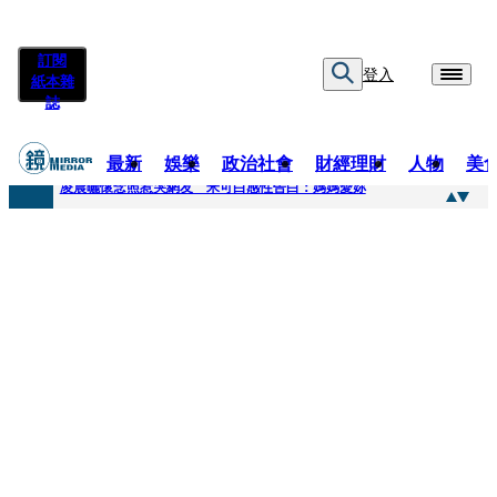
訂閱
登入
紙本雜
誌
最新
娛樂
政治社會
財經理財
人物
美
快訊
凌晨曬懷念照惹哭網友 米可白感性告白：媽媽愛妳
快訊
酸民質疑民進黨「是不是有她裸照？」 黃智賢3點回嗆獲網友讚爆
快訊
姜厚任「老牛找到嫩草」再談小24歲女友 揭七世情緣駁拐坑、暈船破財