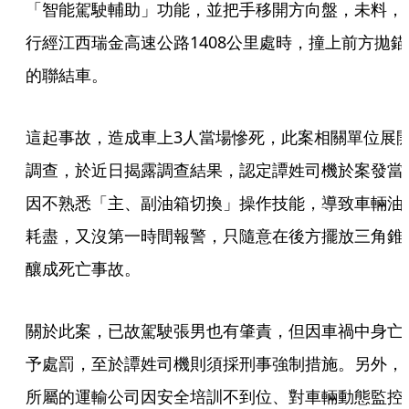
「智能駕駛輔助」功能，並把手移開方向盤，未料，
行經江西瑞金高速公路1408公里處時，撞上前方拋錨
的聯結車。
這起事故，造成車上3人當場慘死，此案相關單位展
調查，於近日揭露調查結果，認定譚姓司機於案發當
因不熟悉「主、副油箱切換」操作技能，導致車輛油
耗盡，又沒第一時間報警，只隨意在後方擺放三角錐
釀成死亡事故。
關於此案，已故駕駛張男也有肇責，但因車禍中身亡
予處罰，至於譚姓司機則須採刑事強制措施。另外，
所屬的運輸公司因安全培訓不到位、對車輛動態監控