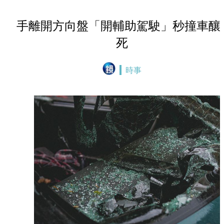
手離開方向盤「開輔助駕駛」秒撞車釀
死
時事