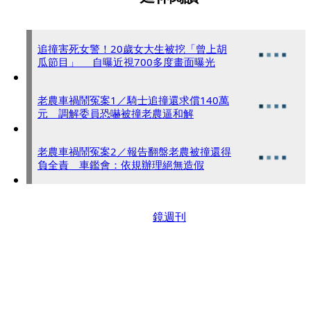
追撞害死女警！20歲女大生被挖「曾上胡
瓜節目」 自曝近視700多度畫面曝光
老農車禍鬧冤案1／騎士追撞還求償140萬
元 調解委員恐嚇被撞老農逼和解
老農車禍鬧冤案2／報告翻盤老農被撞還得
負全責 車鑑會：依規辦理絕無造假
鏡週刊